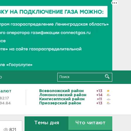
о
валют
Всеволожский район
+13
Ломоносовский район
+14
82.17
Кингисеппский район
+11
94.84
Приозерский район
+13
Темы дня
Что читают
821