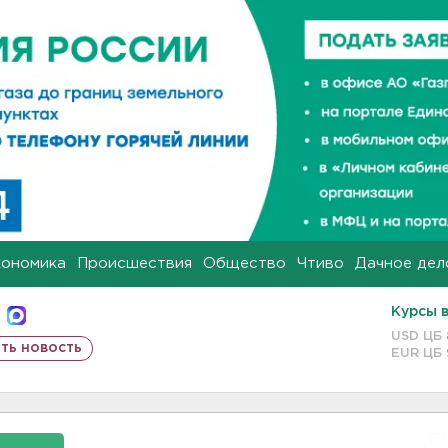
кономика
Происшествия
Общество
Чтиво
Дачное дел
Курсы 
USD ЦБ
ть новость
EUR ЦБ