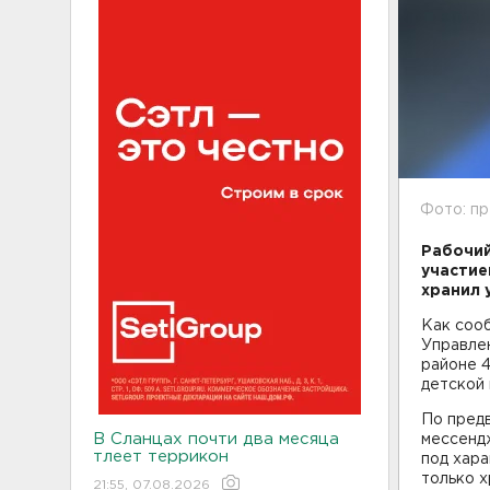
Фото: п
Рабочий
участие
хранил 
Как сооб
Управле
районе 
детской
По пред
В Сланцах почти два месяца
мессенд
тлеет террикон
под хара
только х
21:55, 07.08.2026