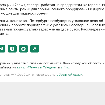
мации 47news, слесарь работал на предприятии, которое вы
рные ленты, ремни для промышленного оборудования и другие
тующие для машиностроения.
енным комитетом Петербурга возбуждено уголовное дело об
лении и обороте порнографии с участием несовершеннолетних
ваемый процессуально задержан на двое суток. Расследовани
ается.
рвыми узнавать о главных событиях в Ленинградской области -
вайтесь на
канал 47news в Telegram
и
в Maх
 опечатку? Сообщите через форму
обратной связи
.