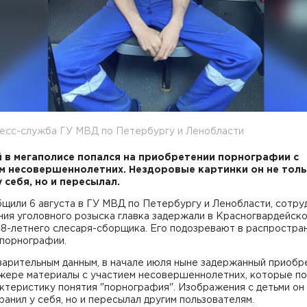
ресс-служба ГУ МВД по Петербургу и Ленобласти
 в мегаполисе попался на приобретении порнографии с
м несовершеннолетних. Нездоровые картинки он не тол
у себя, но и пересылал.
щили 6 августа в ГУ МВД по Петербургу и Ленобласти, сотру
ния уголовного розыска главка задержали в Красногвардейск
48-летнего слесаря-сборщика. Его подозревают в распростра
 порнографии.
варительным данным, в начале июля ныне задержанный приобр
жере материалы с участием несовершеннолетних, которые п
ктеристику понятия "порнография". Изображения с детьми он
ранил у себя, но и пересылал другим пользователям.