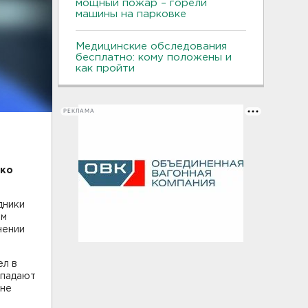
мощный пожар – горели
машины на парковке
Медицинские обследования
бесплатно: кому положены и
как пройти
РЕКЛАМА
ько
дники
ом
нении
ел в
опадают
 не