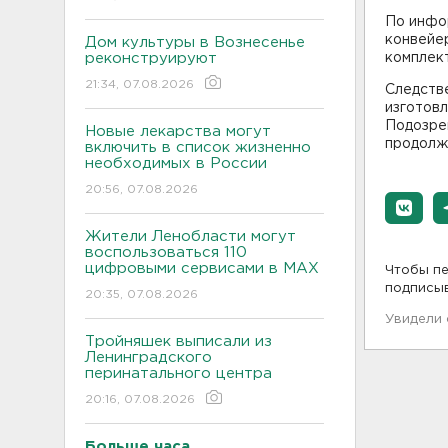
По инфор
конвейе
Дом культуры в Вознесенье
реконструируют
комплек
21:34, 07.08.2026
Следств
изготов
Подозре
Новые лекарства могут
продолж
включить в список жизненно
необходимых в России
20:56, 07.08.2026
Жители Ленобласти могут
воспользоваться 110
цифровыми сервисами в МАХ
Чтобы пе
подписы
20:35, 07.08.2026
Увидели
Тройняшек выписали из
Ленинградского
перинатального центра
20:16, 07.08.2026
Больше часа.