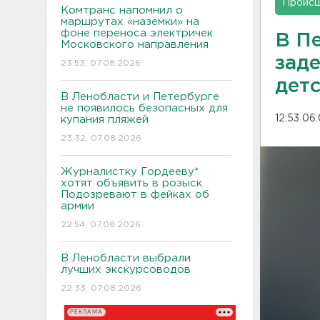
Проис
Комтранс напомнил о
маршрутах «наземки» на
фоне переноса электричек
В П
Московского направления
зад
23:53, 07.08.2026
дет
В Ленобласти и Петербурге
не появилось безопасных для
12:53 06
купания пляжей
23:32, 07.08.2026
Журналистку Гордееву*
хотят объявить в розыск.
Подозревают в фейках об
армии
22:54, 07.08.2026
В Ленобласти выбрали
лучших экскурсоводов
22:33, 07.08.2026
РЕКЛАМА