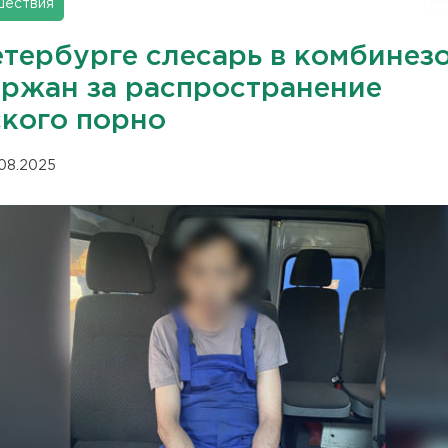
шествия
етербурге слесарь в комбинез
ержан за распространение
ского порно
.08.2025