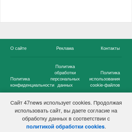
О сайте
Реклама
Контакты
Политика
обработки
Политика
Политика
персональных
использования
конфиденциальности
данных
cookie-файлов
Сайт 47news использует cookies. Продолжая
использовать сайт, вы даете согласие на
©
47 новостей (47 news)
2005 — 2026 г.
обработку данных в соответствии с
Свидетельство о регистрации СМИ Эл № ФС 77-39848, выдано
Федеральной службой по надзору в сфере связи,
.
политикой обработки cookies
информационных технологий и массовых коммуникаций