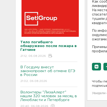
Как сооб
ликвидир
На мест
спасател
тушили д
квадратн
По инфо
ондулин
ожогами
Тело погибшего
обнаружено после пожара в
Причины
Гатчине
профила
21:12, 06.08.2026
В Госдуму внесут
законопроект об отмене ЕГЭ
в России
21:02, 06.08.2026
Чтобы пе
подписы
Волонтеры "ЛизаАлерт"
Увидели
нашли 320 человек за месяц в
Ленобласти и Петербурге
20:40, 06.08.2026