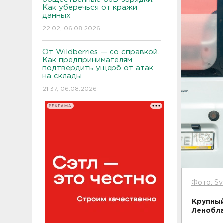
Как уберечься от кражи
данных
22:02, 06.08.2026
От Wildberries — со справкой.
Как предпринимателям
подтвердить ущерб от атак
на склады
21:37, 06.08.2026
РЕКЛАМА
Фото: Sv
Крупный
Ленобла