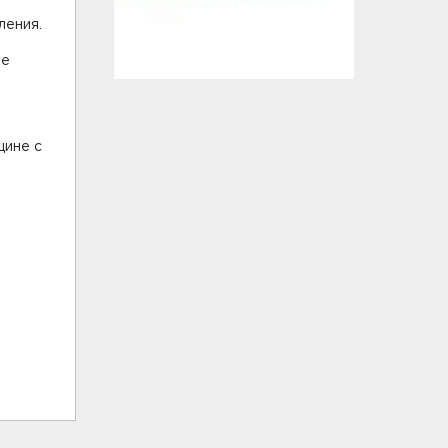
ления.
ые
щине с
и