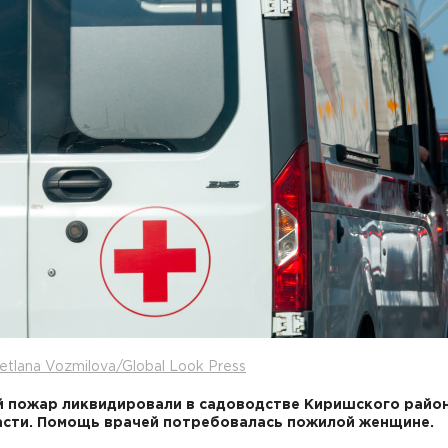
etlana Vozmilova/Global Look Press
 пожар ликвидировали в садоводстве Киришского райо
сти. Помощь врачей потребовалась пожилой женщине.