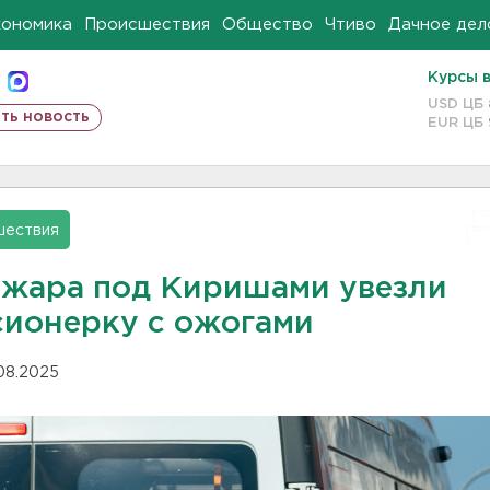
кономика
Происшествия
Общество
Чтиво
Дачное дел
Курсы 
USD ЦБ
ть новость
EUR ЦБ
шествия
ожара под Киришами увезли
сионерку с ожогами
.08.2025