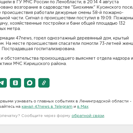
щили в ГУ МЧС России по Ленобласти, в 20:14 4 августа
овано возгорание в садоводстве "Биохимик" Кусинского посе
е происшествия работали дежурные смены 58-й пожарно-
ьной части. Сигнал о происшествии поступил в 19:09. Пожарн
ачу, хозяйственные постройки и бани общей площадью 132
ых метра.
рмации 47news, горел одноэтажный деревянный дом, крытый
ом. На месте происшествия спасатели помогли 73-летней жен
. Пострадавшая госпитализирована.
 и обстоятельства произошедшего выясняет отдела надзора 
ктики МЧС Киришского района.
рвыми узнавать о главных событиях в Ленинградской области -
вайтесь на
канал 47news в Telegram
и
в Maх
 опечатку? Сообщите через форму
обратной связи
.