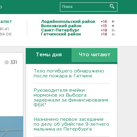
о
валют
Лодейнопольский район
+16
Волховский район
+15
81.41
Санкт-Петербург
+18
94.06
Гатчинский район
+18
Темы дня
Что читают
331
Тело погибшего обнаружено
после пожара в Гатчине
Руководителя ячейки
мормонов из Выборга
задержали за финансирование
ФБК*
Назначено первое заседание
по делу об убийстве 9-летнего
мальчика из Петербурга