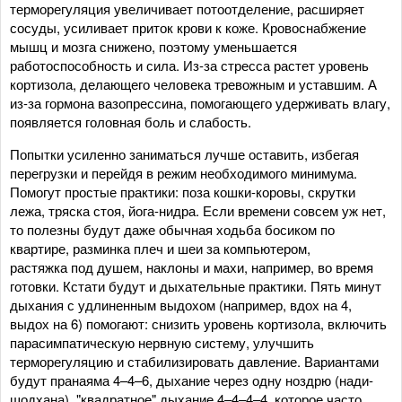
терморегуляция увеличивает потоотделение, расширяет
сосуды, усиливает приток крови к коже. Кровоснабжение
мышц и мозга снижено, поэтому уменьшается
работоспособность и сила. Из-за стресса растет уровень
кортизола, делающего человека тревожным и уставшим. А
из-за гормона вазопрессина, помогающего удерживать влагу,
появляется головная боль и слабость.
Попытки усиленно заниматься лучше оставить, избегая
перегрузки и перейдя в режим необходимого минимума.
Помогут простые практики: поза кошки-коровы, скрутки
лежа, тряска стоя, йога-нидра. Если времени совсем уж нет,
то полезны будут даже обычная ходьба босиком по
квартире, разминка плеч и шеи за компьютером,
растяжка под душем, наклоны и махи, например, во время
готовки. Кстати будут и дыхательные практики. Пять минут
дыхания с удлиненным выдохом (например, вдох на 4,
выдох на 6) помогают: снизить уровень кортизола, включить
парасимпатическую нервную систему, улучшить
терморегуляцию и стабилизировать давление. Вариантами
будут пранаяма 4–4–6, дыхание через одну ноздрю (нади-
шодхана), "квадратное" дыхание 4–4–4–4, которое часто