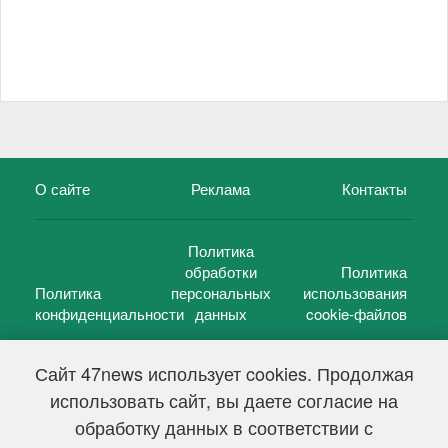
О сайте
Реклама
Контакты
Политика
обработки
Политика
Политика
персональных
использования
конфиденциальности
данных
cookie-файлов
Сайт 47news использует cookies. Продолжая
использовать сайт, вы даете согласие на
©
47 новостей (47 news)
2005 — 2026 г.
обработку данных в соответствии с
Свидетельство о регистрации СМИ Эл № ФС 77-39848, выдано
Федеральной службой по надзору в сфере связи,