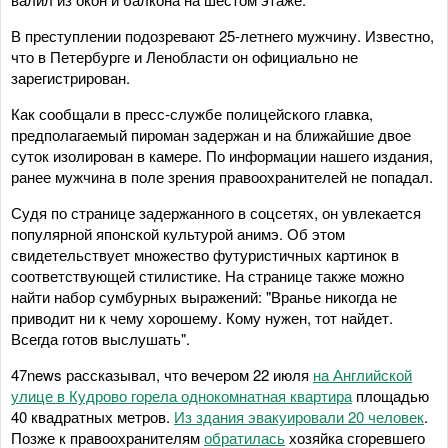
В преступлении подозревают 25-летнего мужчину. Известно,
что в Петербурге и Ленобласти он официально не
зарегистрирован.
Как сообщали в пресс-службе полицейского главка,
предполагаемый пироман задержан и на ближайшие двое
суток изолирован в камере. По информации нашего издания,
ранее мужчина в поле зрения правоохранителей не попадал.
Судя по странице задержанного в соцсетях, он увлекается
популярной японской культурой анимэ. Об этом
свидетельствует множество футуристичных картинок в
соответствующей стилистике. На странице также можно
найти набор сумбурных выражений: "Вранье никогда не
приводит ни к чему хорошему. Кому нужен, тот найдет.
Всегда готов выслушать".
47news рассказывал, что вечером 22 июля
на Английской
улице в Кудрово горела однокомнатная квартира
площадью
40 квадратных метров.
Из здания эвакуировали 20 человек
.
Позже к правоохранителям
обратилась
хозяйка сгоревшего