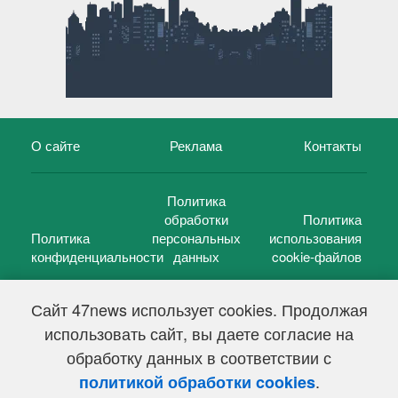
О сайте
Реклама
Контакты
Политика
обработки
Политика
Политика
персональных
использования
конфиденциальности
данных
cookie-файлов
Сайт 47news использует cookies. Продолжая
использовать сайт, вы даете согласие на
©
47 новостей (47 news)
2005 — 2026 г.
обработку данных в соответствии с
Свидетельство о регистрации СМИ Эл № ФС 77-39848, выдано
Федеральной службой по надзору в сфере связи,
.
политикой обработки cookies
информационных технологий и массовых коммуникаций