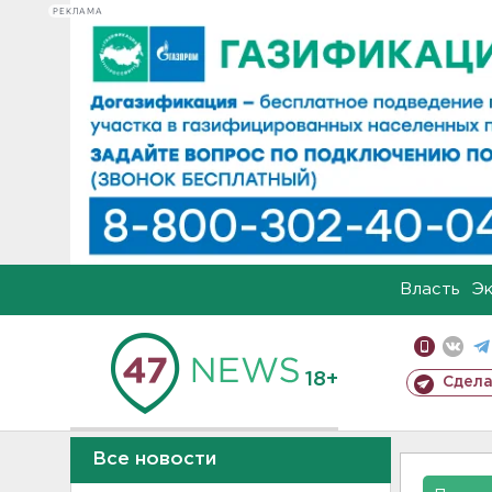
РЕКЛАМА
Власть
Э
18+
Сдела
Все новости