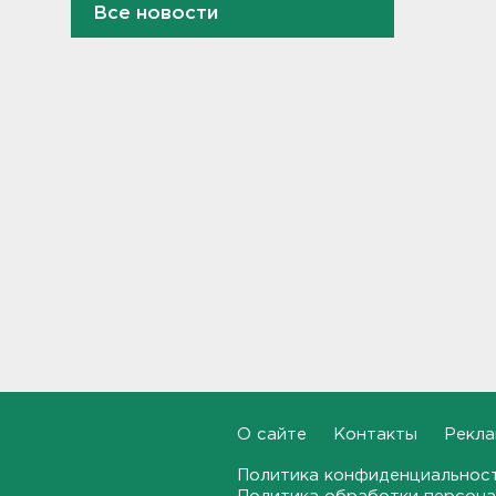
Все новости
Ленобласть ждут
комфортные +25-ть и немного
дождей
09:43
В Кингисеппе отпраздновали
День физкультурника
23:45, 08.08.2026
Как отстрочить старение
мозга за 30 минут в день –
рассказали ученые
23:15, 08.08.2026
В Петербурге и Ленобласти
сняли с продажи энергетики
„под губу“ из-за никотина в
составе
О сайте
Контакты
Рекла
22:44, 08.08.2026
Политика конфиденциальнос