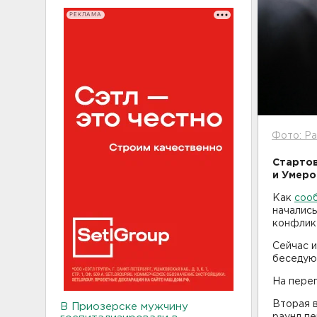
РЕКЛАМА
Фото: Pa
Стартов
и Умеро
Как
соо
начались
конфликт
Сейчас и
беседуют
На перег
Вторая в
В Приозерске мужчину
раунд пе