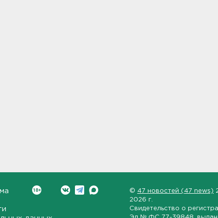
ма
©
47 новостей (47 news)
2026 г.
ти
Свидетельство о регистр
Эл № ФС 77-39848
, выда