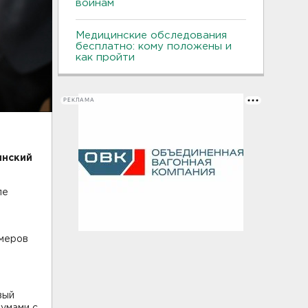
воинам
Медицинские обследования
бесплатно: кому положены и
как пройти
РЕКЛАМА
инский
ле
Умеров
вый
думами с