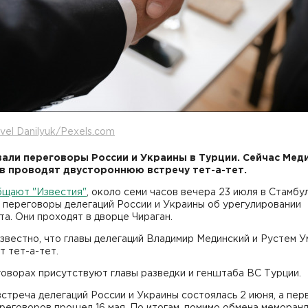
vel Danilyuk/Pexels.com
али переговоры России и Украины в Турции. Сейчас Мед
в проводят двустороннюю встречу тет-а-тет.
бщают "Известия"
, около семи часов вечера 23 июля в Стамбу
 переговоры делегаций России и Украины об урегулировании
а. Они проходят в дворце Чираган.
звестно, что главы делегаций Владимир Мединский и Рустем 
 тет-а-тет.
оворах присутствуют главы разведки и генштаба ВС Турции.
стреча делегаций России и Украины состоялась 2 июня, а пер
реговоров прошел 16 мая. По итогам, помимо обмена меморан