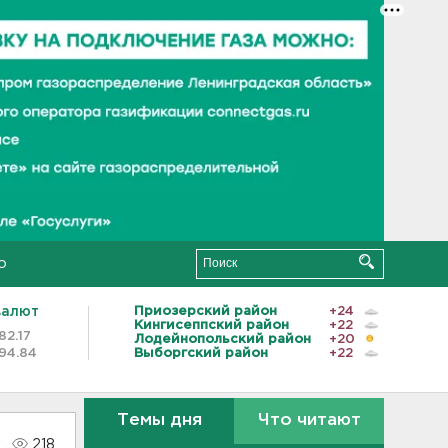
о
валют
Приозерский район
+24
Кингисеппский район
+22
82.17
Лодейнопольский район
+20
94.84
Выборгский район
+22
Темы дня
Что читают
218