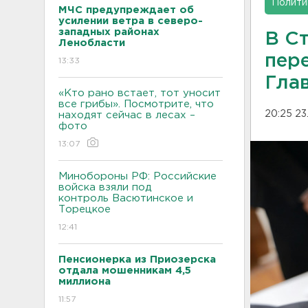
Полити
МЧС предупреждает об
усилении ветра в северо-
западных районах
В С
Ленобласти
пер
13:33
Гла
«Кто рано встает, тот уносит
все грибы». Посмотрите, что
20:25 23
находят сейчас в лесах –
фото
13:07
Минобороны РФ: Российские
войска взяли под
контроль Васютинское и
Торецкое
12:41
Пенсионерка из Приозерска
отдала мошенникам 4,5
миллиона
11:57