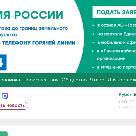
кономика
Происшествия
Общество
Чтиво
Дачное дел
Курсы 
USD ЦБ
ть новость
EUR ЦБ