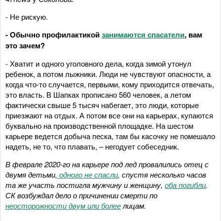
- Не рискую.
- Обычно профилактикой
занимаются спасатели
, вам
это зачем?
- Хватит и одного уголовного дела, когда зимой утонул
ребенок, а потом лыжники. Люди не чувствуют опасности, а
когда что-то случается, первыми, кому приходится отвечать,
это власть. В Шапках прописано 560 человек, а летом
фактически свыше 5 тысяч набегает, это люди, которые
приезжают на отдых. А потом все они на карьерах, купаются
буквально на производственной площадке. На шестом
карьере ведется добыча песка, там бы касочку не помешало
надеть, не то, что плавать, – негодует собеседник.
В феврале 2020-го на карьере под лед провалились отец с
двумя детьми,
одного не спасли
,
спустя несколько часов
та же участь постигла мужчину и женщину,
оба погибли
.
СК возбуждал дело о причинении смерти по
неосторожности двум или более
лицам.