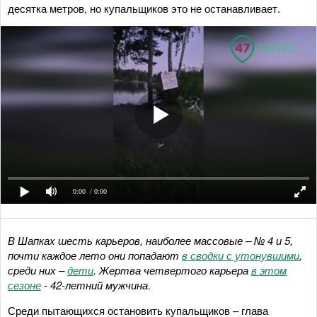
десятка метров, но купальщиков это не останавливает.
0:00
/ 0:00
В Шапках шесть карьеров, наиболее массовые – № 4 и 5,
почти каждое лето они попадают
в сводки с утонувшими
,
среди них –
дети
.
Жертва четвертого карьера
в этом
сезоне
- 42-летний мужчина.
Среди пытающихся остановить купальщиков – глава