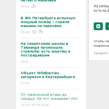
летнего мальчика
Из непищ
08:55
есть на 
В ЖК Петербурга вспыхнул
мощный пожар – горели
машины на парковке
08:40
Чтобы пе
На территории школы в
подписы
Таиланде произошла
стрельба: есть жертвы и
Увидели
пострадавшие
08:12
Объект Wildberries
загорелся в Екатеринбурге
07:43
От панической атаки до
сердца. На что указывает пот
23:03, 06.08.2026