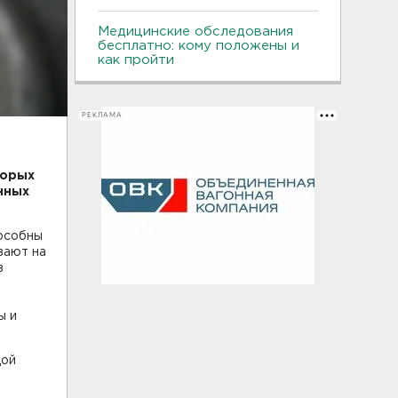
Медицинские обследования
бесплатно: кому положены и
как пройти
РЕКЛАМА
торых
нных
пособны
вают на
в
ы и
дой