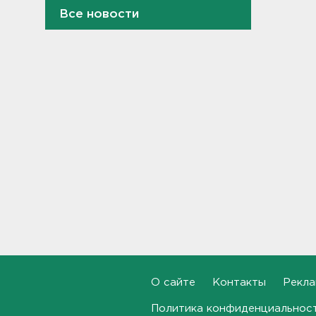
Все новости
Староладожскую крепость
реставрируют. Как
собираются достроить
Тайничную башню
22:30, 06.08.2026
Мошенники меняют
общественные USB-зарядки.
Как уберечься от кражи
данных
22:02, 06.08.2026
От Wildberries — со справкой.
Как предпринимателям
подтвердить ущерб от атак
на склады
21:37, 06.08.2026
Тело погибшего
О сайте
Контакты
Рекла
обнаружено после пожара в
Гатчине
Политика конфиденциальнос