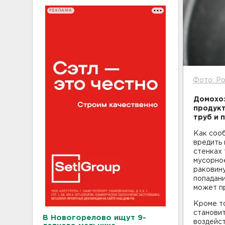
РЕКЛАМА
Фото: Po
Домохоз
продукт
труб и 
Как соо
вредить 
стенках 
мусорное
раковину
попадани
может пр
Кроме то
становит
В Новогорелово ищут 9-
воздейст