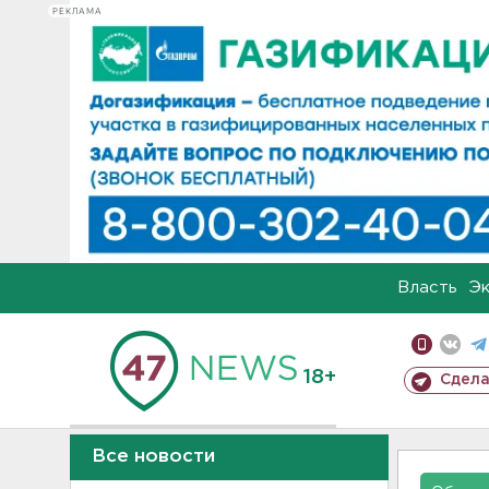
РЕКЛАМА
Власть
Э
18+
Сдела
Все новости