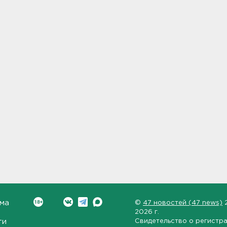
ма
©
47 новостей (47 news)
2026 г.
ти
Свидетельство о регистр