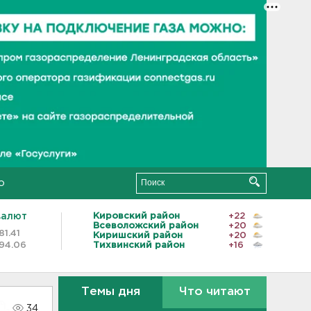
о
валют
Кировский район
+22
Всеволожский район
+20
81.41
Киришский район
+20
94.06
Тихвинский район
+16
Темы дня
Что читают
34