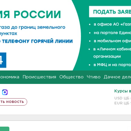
кономика
Происшествия
Общество
Чтиво
Дачное дел
Курсы 
USD ЦБ
ть новость
EUR ЦБ