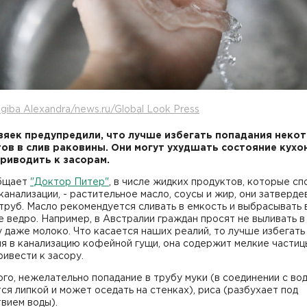
giba Alexandra/news.ru/Global Look Press
яек предупредили, что лучше избегать попадания неко
ов в слив раковины. Они могут ухудшать состояние кухо
приводить к засорам.
бщает
"Доктор Питер"
, в числе жидких продуктов, которые с
канализации, - растительное масло, соусы и жир, они затверде
труб. Масло рекомендуется сливать в емкость и выбрасывать 
 ведро. Например, в Австралии граждан просят не выливать в
 даже молоко. Что касается наших реалий, то лучше избегать
я в канализацию кофейной гущи, она содержит мелкие частиц
ивести к засору.
го, нежелательно попадание в трубу муки (в соединении с во
ся липкой и может оседать на стенках), риса (разбухает под
вием воды).