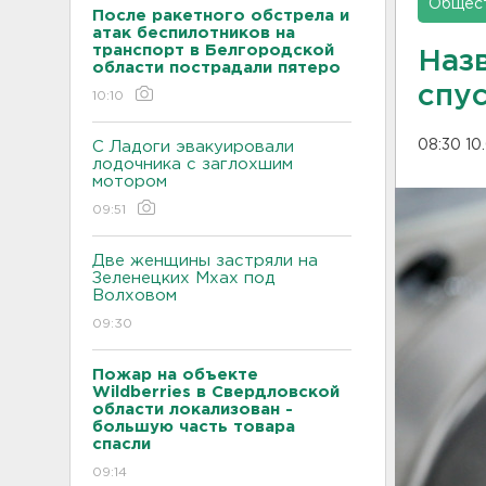
Общес
После ракетного обстрела и
атак беспилотников на
транспорт в Белгородской
Наз
области пострадали пятеро
спу
10:10
08:30 10
С Ладоги эвакуировали
лодочника с заглохшим
мотором
09:51
Две женщины застряли на
Зеленецких Мхах под
Волховом
09:30
Пожар на объекте
Wildberries в Свердловской
области локализован -
большую часть товара
спасли
09:14