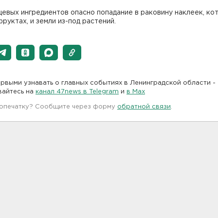
евых ингредиентов опасно попадание в раковину наклеек, ко
фруктах, и земли из-под растений.
рвыми узнавать о главных событиях в Ленинградской области -
вайтесь на
канал 47news в Telegram
и
в Maх
 опечатку? Сообщите через форму
обратной связи
.