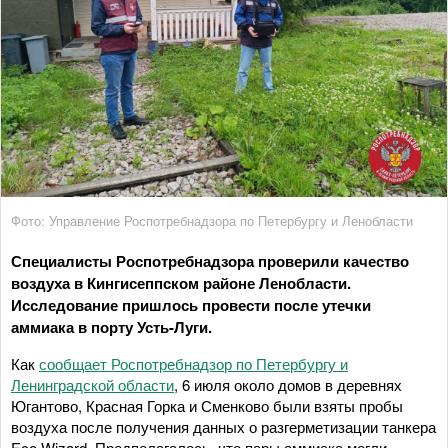
Фото: Управление Роспотребнадзора по Петербургу и Ленобласти
Специалисты Роспотребнадзора проверили качество
воздуха в Кингисеппском районе Ленобласти.
Исследование пришлось провести после утечки
аммиака в порту Усть-Луги.
Как
сообщает Роспотребнадзор по Петербургу и
Ленинградской области
, 6 июля около домов в деревнях
Югантово, Красная Горка и Сменково были взяты пробы
воздуха после получения данных о разгерметизации танкера
Eco Wizard. Предполагалось, что пары аммиака могли