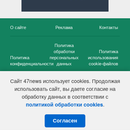
О сайте
Реклама
Контакты
Политика
обработки
Политика
Политика
персональных
использования
конфиденциальности
данных
cookie-файлов
Сайт 47news использует cookies. Продолжая
использовать сайт, вы даете согласие на
©
47 новостей (47 news)
2005 — 2026 г.
обработку данных в соответствии с
Свидетельство о регистрации СМИ Эл № ФС 77-39848, выдано
Федеральной службой по надзору в сфере связи,
.
политикой обработки cookies
информационных технологий и массовых коммуникаций
(Роскомнадзор) от 18 мая 2010г.
Согласен