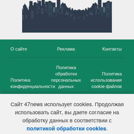
О сайте
Реклама
Контакты
Политика
обработки
Политика
Политика
персональных
использования
конфиденциальности
данных
cookie-файлов
Сайт 47news использует cookies. Продолжая
использовать сайт, вы даете согласие на
©
47 новостей (47 news)
2005 — 2026 г.
обработку данных в соответствии с
Свидетельство о регистрации СМИ Эл № ФС 77-39848, выдано
Федеральной службой по надзору в сфере связи,
.
политикой обработки cookies
информационных технологий и массовых коммуникаций