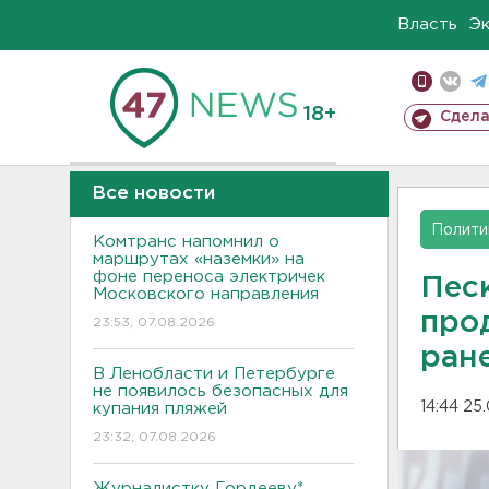
Власть
Э
18+
Сдела
Все новости
Полити
Комтранс напомнил о
маршрутах «наземки» на
фоне переноса электричек
Пес
Московского направления
про
23:53, 07.08.2026
ран
В Ленобласти и Петербурге
не появилось безопасных для
14:44 25
купания пляжей
23:32, 07.08.2026
Журналистку Гордееву*