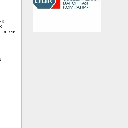
ие
го
 датами
-
.
А