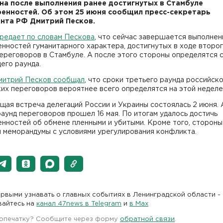
на после выполнения ранее достигнутых в Стамбуле
енностей. Об этом 25 июня сообщил пресс-секретарь
нта РФ Дмитрий Песков.
редает по словам Пескова
, что сейчас завершается выполнен
нностей гуманитарного характера, достигнутых в ходе второ
ереговоров в Стамбуле. А после этого стороны определятся с
его раунда.
митрий Песков сообщал
, что сроки третьего раунда российско
их переговоров вероятнее всего определятся на этой неделе
ая встреча делегаций России и Украины состоялась 2 июня. 
аунд переговоров прошел 16 мая. По итогам удалось достичь
нностей об обмене пленными и убитыми. Кроме того, стороны
и меморандумы с условиями урегулирования конфликта.
рвыми узнавать о главных событиях в Ленинградской области -
вайтесь на
канал 47news в Telegram
и
в Maх
 опечатку? Сообщите через форму
обратной связи
.