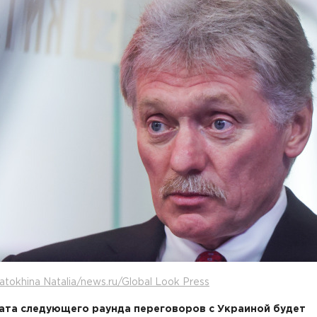
atokhina Natalia/news.ru/Global Look Press
ата следующего раунда переговоров с Украиной будет