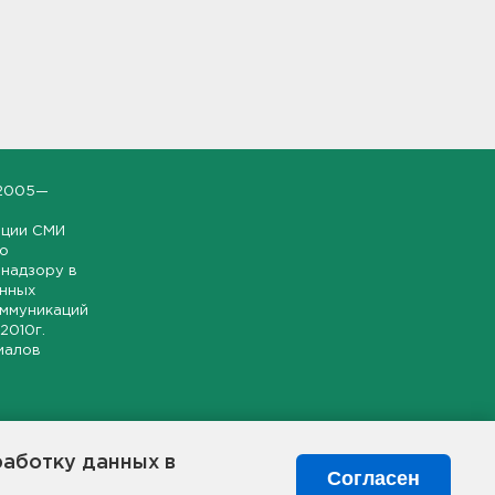
2005—
ации СМИ
но
надзору в
онных
оммуникаций
 2010г.
иалов
ской и
гионе.
работку данных в
я свободного
Согласен