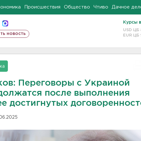
кономика
Происшествия
Общество
Чтиво
Дачное дел
Курсы 
USD ЦБ
ть новость
EUR ЦБ
ка
ков: Переговоры с Украиной
должатся после выполнения
ее достигнутых договоренност
.06.2025