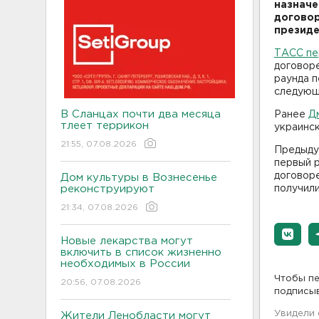
назначе
договор
президе
ТАСС пе
договоре
раунда п
следующ
В Сланцах почти два месяца
Ранее
Д
тлеет террикон
украинск
21:55, 07.08.2026
Предыдущ
первый р
договоре
Дом культуры в Вознесенье
реконструируют
получил
21:34, 07.08.2026
Новые лекарства могут
включить в список жизненно
необходимых в России
Чтобы пе
20:56, 07.08.2026
подписы
Увидели
Жители Ленобласти могут