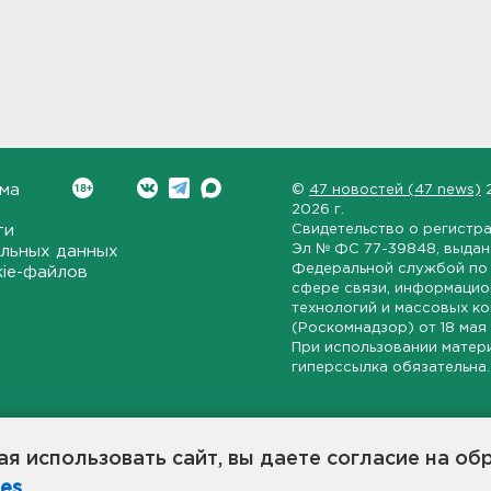
ма
©
47 новостей (47 news)
2026 г.
ти
Свидетельство о регистр
Эл № ФС 77-39848
, выда
льных данных
Федеральной службой по 
kie-файлов
сфере связи, информаци
технологий и массовых к
(Роскомнадзор) от
18 мая
При использовании матер
гиперссылка обязательна.
ет-издание, направленное на всестороннее освещение политиче
ской области, экономической и инвестиционной активности в ре
я использовать сайт, вы даете согласие на об
7 новостей» станет популярной и конструктивной площадкой дл
es
.
оисходят в 47-м регионе России.