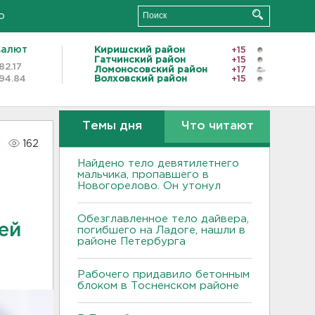
о
валют
Киришский район
+15
Гатчинский район
+15
82.17
Ломоносовский район
+17
94.84
Волховский район
+15
Темы дня
Что читают
162
Найдено тело девятилетнего
мальчика, пропавшего в
Новогорелово. Он утонул
Обезглавленное тело дайвера,
ей
погибшего на Ладоге, нашли в
районе Петербурга
Рабочего придавило бетонным
блоком в Тосненском районе