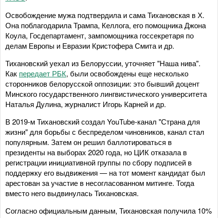
Освобождение мужа подтвердила и сама Тихановская в Х.
Она поблагодарила Трампа, Келлога, его помощника Джона
Коула, Госдепартамент, зампомощника госсекретаря по
делам Европы и Евразии Кристофера Смита и др.
Тихановский уехал из Белоруссии, уточняет "Наша нива".
Как
передает РБК
, были освобождены еще несколько
сторонников белорусской оппозиции: это бывший доцент
Минского государственного лингвистического университета
Наталья Дулина, журналист Игорь Карней и др.
В 2019-м Тихановский создал YouTube-канал "Страна для
жизни" для борьбы с беспределом чиновников, канал стал
популярным. Затем он решил баллотироваться в
президенты на выборах 2020 года, но ЦИК отказала в
регистрации инициативной группы по сбору подписей в
поддержку его выдвижения — на тот момент кандидат был
арестован за участие в несогласованном митинге. Тогда
вместо него выдвинулась Тихановская.
Согласно официальным данным, Тихановская получила 10%