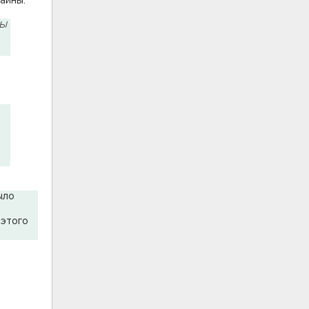
аины.
ны
ыло
 этого