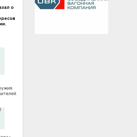
азал о
ересов
ии.
ружия.
жителей
й