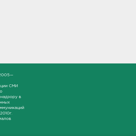
2005—
ации СМИ
но
надзору в
онных
оммуникаций
 2010г.
иалов