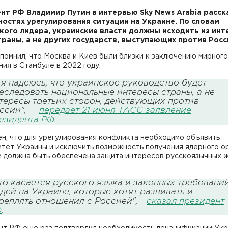
нт РФ Владимир Путин в интервью Sky News Arabia расск
остях урегулирования ситуации на Украине. По словам
кого лидера, украинские власти должны исходить из инт
траны, а не других государств, выступающих против Росс
помнил, что Москва и Киев были близки к заключению мирного
ия в Стамбуле в 2022 году.
 я надеюсь, что украинское руководство будет
еследовать национальные интересы страны, а не
тересы третьих сторон, действующих против
ссии", —
передает 21 июня ТАСС заявление
езидента РФ
.
н, что для урегулирования конфликта необходимо объявить
итет Украины и исключить возможность получения ядерного о
м должна быть обеспечена защита интересов русскоязычных 
то касается русского языка и законных требовани
дей на Украине, которые хотят развивать и
реплять отношения с Россией", -
сказал президент
Ф
.