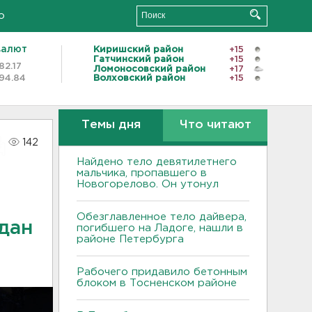
о
валют
Киришский район
+15
Гатчинский район
+15
82.17
Ломоносовский район
+17
94.84
Волховский район
+15
Темы дня
Что читают
142
Найдено тело девятилетнего
мальчика, пропавшего в
Новогорелово. Он утонул
Обезглавленное тело дайвера,
ждан
погибшего на Ладоге, нашли в
районе Петербурга
Рабочего придавило бетонным
блоком в Тосненском районе