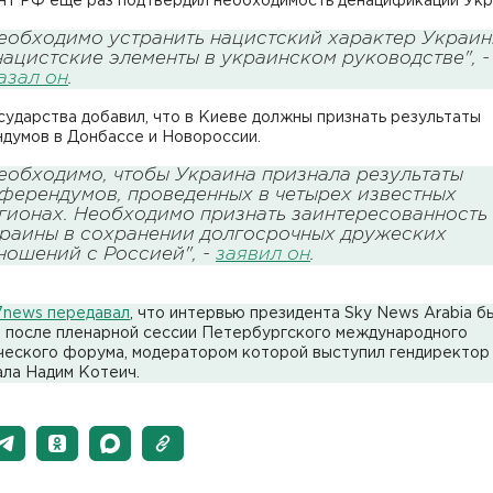
нт РФ еще раз подтвердил необходимость денацификации Укр
еобходимо устранить нацистский характер Украи
нацистские элементы в украинском руководстве", -
азал он
.
сударства добавил, что в Киеве должны признать результаты
думов в Донбассе и Новороссии.
еобходимо, чтобы Украина признала результаты
ферендумов, проведенных в четырех известных
гионах. Необходимо признать заинтересованность
раины в сохранении долгосрочных дружеских
ношений с Россией", -
заявил он
.
7news передавал
, что интервью президента Sky News Arabia б
о после пленарной сессии Петербургского международного
ческого форума, модератором которой выступил гендиректор
ала Надим Котеич.