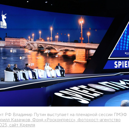
нт РФ Владимир Путин выступает на пленарной сессии ПМЭФ
рилл Казачков, Фонд «Росконгресс», фотохост-агентство
25, сайт Кремля