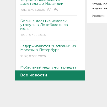
долетели до Ирландии
Чтобы пе
подписы
19:17, 07.08.2026
Увидели
Больше десятка человек
утонули в Ленобласти за
июль
18:58, 07.08.2026
Задерживаются "Сапсаны" из
Москвы в Петербург
18:37, 07.08.2026
Мобильный медпункт приедет
проверять здоровье жителей
Все новости
Соснового Бора
18:18, 07.08.2026
Врач дала рекомендации для
родителей с детьми - как
пережить жару
17:59, 07.08.2026