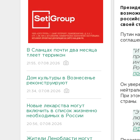
Президе
возможн
российс
своей с
Путин на
соглашен
В Сланцах почти два месяца
"И
тлеет террикон
пр
ин
21:55, 07.08.2026
Ро
пр
Дом культуры в Вознесенье
реконструируют
Он увере
нейтрал
21:34, 07.08.2026
При это
страны.
Новые лекарства могут
включить в список жизненно
"Э
необходимых в России
лю
ук
20:56, 07.08.2026
Р
Жители Ленобласти могут