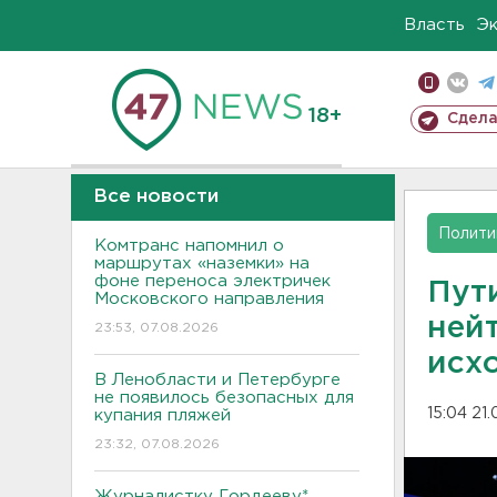
Власть
Э
18+
Сдела
Все новости
Полити
Комтранс напомнил о
маршрутах «наземки» на
фоне переноса электричек
Пут
Московского направления
ней
23:53, 07.08.2026
исх
В Ленобласти и Петербурге
не появилось безопасных для
15:04 21
купания пляжей
23:32, 07.08.2026
Журналистку Гордееву*