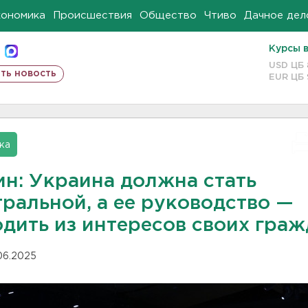
кономика
Происшествия
Общество
Чтиво
Дачное дел
Курсы 
USD ЦБ
ть новость
EUR ЦБ
ка
ин: Украина должна стать
тральной, а ее руководство —
одить из интересов своих гра
.06.2025