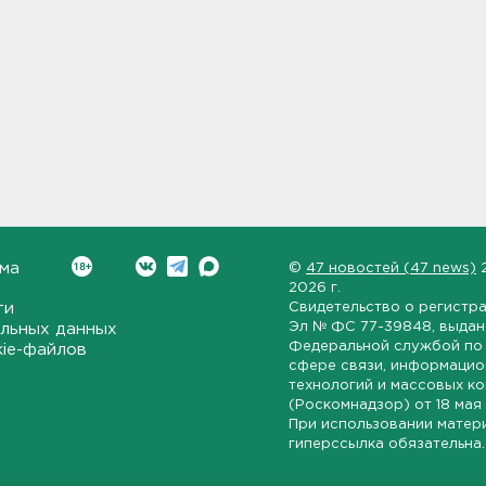
ма
©
47 новостей (47 news)
2026 г.
ти
Свидетельство о регистр
Эл № ФС 77-39848
, выда
льных данных
Федеральной службой по 
kie-файлов
сфере связи, информаци
технологий и массовых к
(Роскомнадзор) от
18 мая
При использовании матер
гиперссылка обязательна.