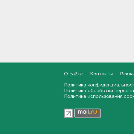
В Подмосковье с помощью ИИ
впервые выписали штраф за
борщевик
17:38, 07.08.2026
В Тосно открыли
перекрёсток, разбитый
самосвалами со стройки
ВСМ
17:19, 07.08.2026
О сайте
Контакты
Рекла
В вузы Петербурга по квоте
Политика конфиденциальнос
для участников СВО и их
детей поступили 3,4 тысячи
Политика обработки персона
человек
Политика использования coo
16:57, 07.08.2026
Найдено тело
девятилетнего мальчика,
пропавшего в
Новогорелово. Он утонул