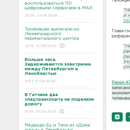
Президе
воспользоваться 110
цифровыми сервисами в МАХ
"Н
и 
20:35, 07.08.2026
ск
Тройняшек выписали из
Глава го
Ленинградского
референ
перинатального центра
"Н
20:16, 07.08.2026
ре
ре
Больше часа.
Ук
Задерживаются электрички
от
между Петербургом и
Ленобластью
19:57, 07.08.2026
Ранее 4
записан
экономи
В Гатчине два
телекан
спецтранспорта не поделили
дорогу
19:36, 07.08.2026
Медведи Бу и Тяпа из «Дома
тигра» в Ленобласти