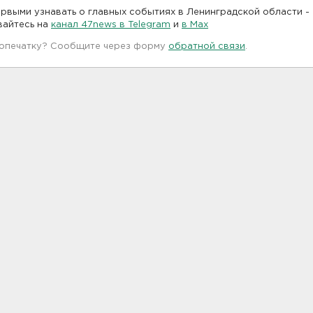
рвыми узнавать о главных событиях в Ленинградской области -
вайтесь на
канал 47news в Telegram
и
в Maх
 опечатку? Сообщите через форму
обратной связи
.