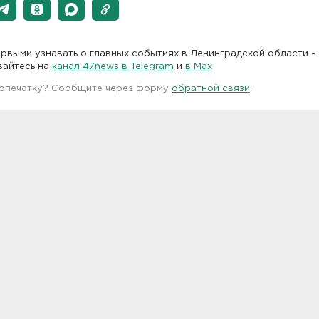
рвыми узнавать о главных событиях в Ленинградской области -
вайтесь на
канал 47news в Telegram
и
в Maх
 опечатку? Сообщите через форму
обратной связи
.