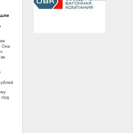
ишли
е
няя
. Она
яч
так
а
рублей.
ему
 под