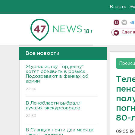
Власть
Э
18+
Сдела
Все новости
Проис
Журналистку Гордееву*
хотят объявить в розыск.
Подозревают в фейках об
Тел
армии
пен
22:54
пол
В Ленобласти выбрали
пог
лучших экскурсоводов
22:33
80-
В Сланцах почти два месяца
09:05 19
тлеет террикон