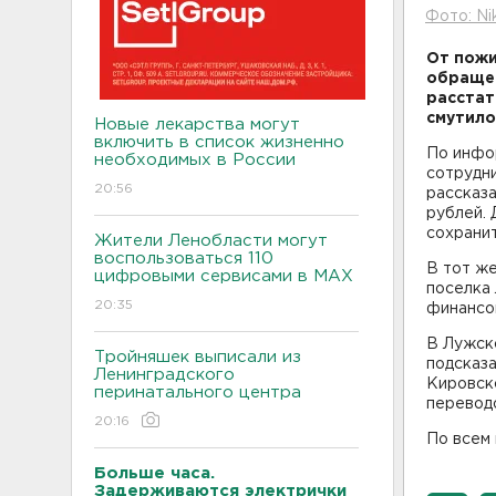
Фото: Ni
От пожи
обращен
расстат
смутило
Новые лекарства могут
включить в список жизненно
По инфор
необходимых в России
сотрудн
20:56
рассказа
рублей. 
сохранит
Жители Ленобласти могут
воспользоваться 110
В тот же
цифровыми сервисами в МАХ
поселка
20:35
финансов
В Лужско
Тройняшек выписали из
подсказа
Ленинградского
Кировско
перинатального центра
перевод
20:16
По всем 
Больше часа.
Задерживаются электрички