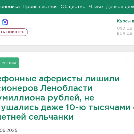
кономика
Происшествия
Общество
Чтиво
Дачное дел
Курсы 
USD ЦБ
ть новость
EUR ЦБ
шествия
ефонные аферисты лишили
сионеров Ленобласти
умиллиона рублей, не
нушались даже 10-ю тысячами 
летней сельчанки
.06.2025