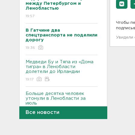
между Петербургом и
Ленобластью
19:57
Чтобы пе
подписы
В Гатчине два
спецтранспорта не поделили
Увидели
дорогу
19:36
Медведи Бу и Тяпа из «Дома
тигра» в Ленобласти
долетели до Ирландии
19:17
Больше десятка человек
утонули в Ленобласти за
июль
18:58
Все новости
Задерживаются "Сапсаны" из
Москвы в Петербург