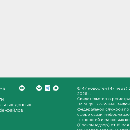
ма
©
47 новостей (47 news)
2026 г.
ти
Свидетельство о регистр
Эл № ФС 77-39848
, выда
льных данных
Федеральной службой по 
kie-файлов
сфере связи, информаци
технологий и массовых к
(Роскомнадзор) от
18 мая