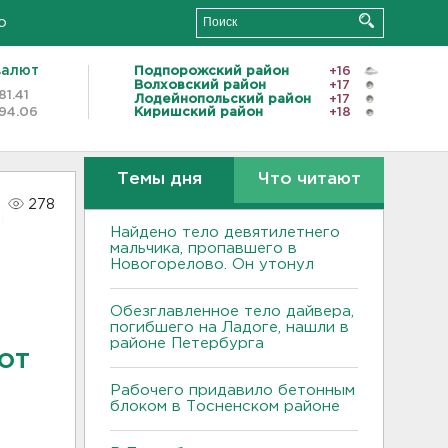
о
валют
Подпорожский район
+16
Волховский район
+17
81.41
Лодейнопольский район
+17
94.06
Киришский район
+18
Темы дня
Что читают
278
Найдено тело девятилетнего
мальчика, пропавшего в
Новогорелово. Он утонул
Обезглавленное тело дайвера,
погибшего на Ладоге, нашли в
районе Петербурга
от
Рабочего придавило бетонным
блоком в Тосненском районе