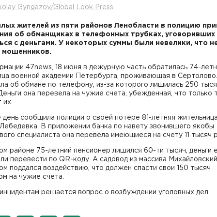
kolay Gyngazov/Global Look Press
лых жителей из пяти районов Ленобласти в полицию пр
ия об обманщиках в телефонных трубках, уговоривших
ься с деньгами. У некоторых суммы были невелики, что н
 мошенников.
мации 47news, 18 июня в дежурную часть обратилась 74-лет
ица военной академии Петербурга, проживающая в Сертолово
ла об обмане по телефону, из-за которого лишилась 250 тыс
Деньги она перевела на чужие счета, убежденная, что только 
 их.
 день сообщила полиции о своей потере 81-летняя жительниц
 Лебедевка. В приложении банка по навету звонившего якобы
ого специалиста она перевела имеющиеся на счету 11 тысяч 
м районе 75-летний пенсионер лишился 60-ти тысяч, деньги 
ли перевести по QR-коду. А садовод из массива Михайловский
м поддался воздействию, что должен спасти свои 150 тысяч
ом на чужие счета.
инцидентам решается вопрос о возбуждении уголовных дел.