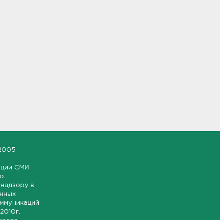
2005—
ации СМИ
но
надзору в
онных
оммуникаций
 2010г.