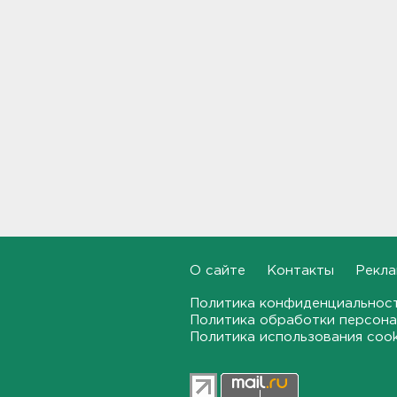
18:37
Мобильный медпункт приедет
проверять здоровье жителей
Соснового Бора
18:18
Врач дала рекомендации для
родителей с детьми - как
пережить жару
17:59
В Подмосковье с помощью ИИ
впервые выписали штраф за
борщевик
О сайте
Контакты
Рекла
17:38
Политика конфиденциальнос
Политика обработки персона
В Тосно открыли
Политика использования coo
перекрёсток, разбитый
самосвалами со стройки
ВСМ
17:19