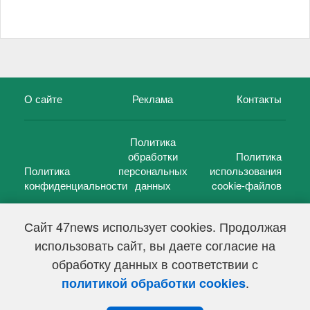
О сайте
Реклама
Контакты
Политика
обработки
Политика
Политика
персональных
использования
конфиденциальности
данных
cookie-файлов
Сайт 47news использует cookies. Продолжая
использовать сайт, вы даете согласие на
©
47 новостей (47 news)
2005 — 2026 г.
обработку данных в соответствии с
Свидетельство о регистрации СМИ Эл № ФС 77-39848, выдано
Федеральной службой по надзору в сфере связи,
.
политикой обработки cookies
информационных технологий и массовых коммуникаций
(Роскомнадзор) от 18 мая 2010г.