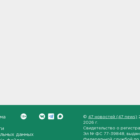
ма
©
47 новостей (47 news)
2026 г.
ти
Свидетельство о регистр
Эл № ФС 77-39848
, выда
льных данных
Федеральной службой по 