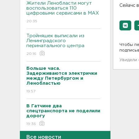
Жители Ленобласти могут
Сейачс в
воспользоваться 110
цифровыми сервисами в МАХ
20:35
Тройняшек выписали из
Ленинградского
Чтобы пе
перинатального центра
подписы
20:16
Увидели
Больше часа.
Задерживаются электрички
между Петербургом и
Ленобластью
19:57
В Гатчине два
спецтранспорта не поделили
дорогу
19:36
Все новости
Медведи Бу и Тяпа из «Дома