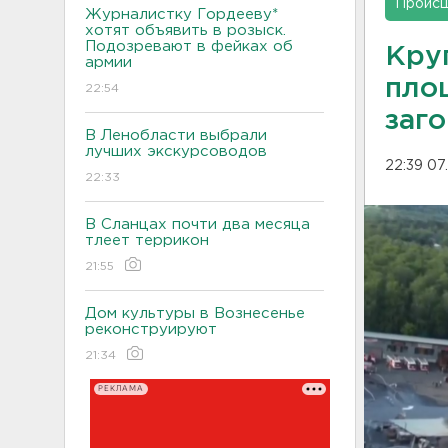
Проис
Журналистку Гордееву*
хотят объявить в розыск.
Подозревают в фейках об
Кру
армии
пло
22:54
заг
В Ленобласти выбрали
лучших экскурсоводов
22:39 07
22:33
В Сланцах почти два месяца
тлеет террикон
21:55
Дом культуры в Вознесенье
реконструируют
21:34
РЕКЛАМА