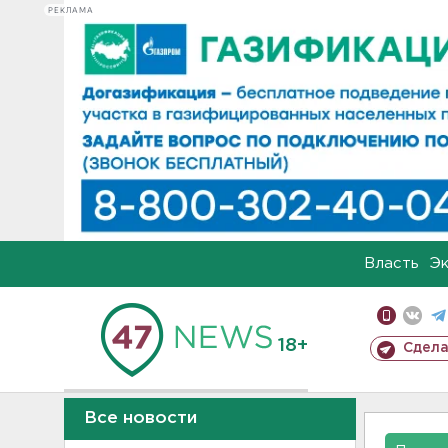
РЕКЛАМА
Власть
Э
18+
Сдела
Все новости