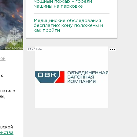
мощный пожар – горели
машины на парковке
Медицинские обследования
бесплатно: кому положены и
как пройти
РЕКЛАМА
кой
 с
хватило
ны,
овской
омства
.