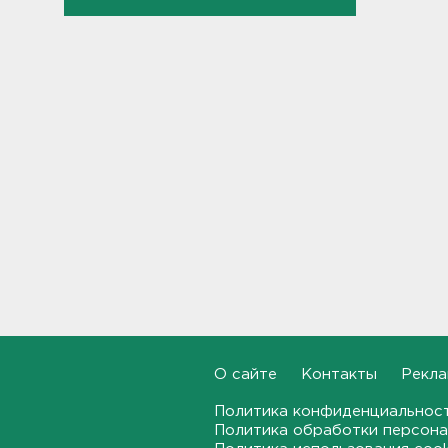
тигра» в Ленобласти
долетели до Ирландии
19:17
Больше десятка человек
утонули в Ленобласти за
июль
18:58
Задерживаются "Сапсаны" из
Москвы в Петербург
18:37
Мобильный медпункт приедет
проверять здоровье жителей
Соснового Бора
18:18
О сайте
Контакты
Рекла
Врач дала рекомендации для
Политика конфиденциальнос
родителей с детьми - как
Политика обработки персона
пережить жару