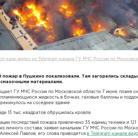
оп-кадр видео из Telegram-канала ГУ МЧС России по Московс
 пожар в Пушкино локализовали. Там загорелись склады
смазочными материалами.
бщает ГУ МЧС России по Московской области 7 июня, пламя о
спламеняющуюся жидкость в бочках, газовые баллоны и поддо
рекинулось на соседнее здание.
ди 13 тыс. квадратов обрушилась кровля.
ации последствий пожара привлечено 35 единиц техники и 121
из личного состава, заявил начальник ГУ МЧС России по Моск
Алексей Павлов, его слова приводятся
в Telegram-канале вед