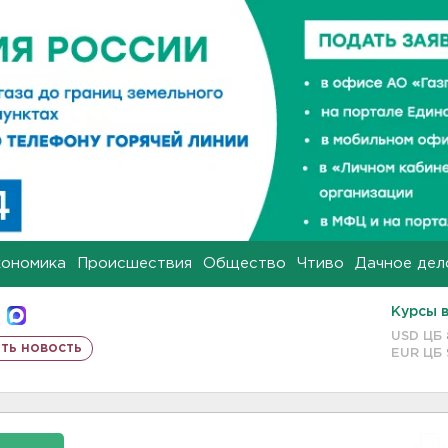
кономика
Происшествия
Общество
Чтиво
Дачное дел
Курсы 
USD ЦБ
ть новость
EUR ЦБ