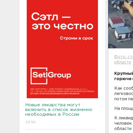
Фото: ст
области
Крупный
горюче-
Как соо
легково
потом пе
Новые лекарства могут
На площа
включить в список жизненно
необходимых в России
К ликвид
20:56
человек 
области 