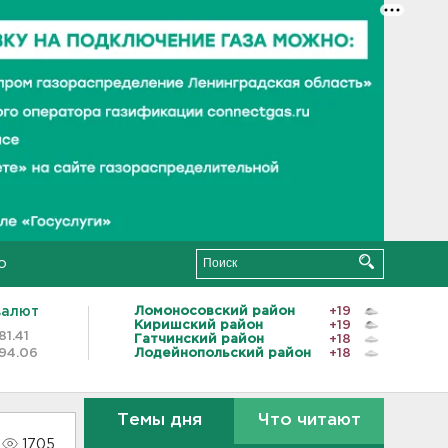
о
валют
Ломоносовский район
+19
Киришский район
+19
81.41
Гатчинский район
+18
94.06
Лодейнопольский район
+18
Темы дня
Что читают
1705