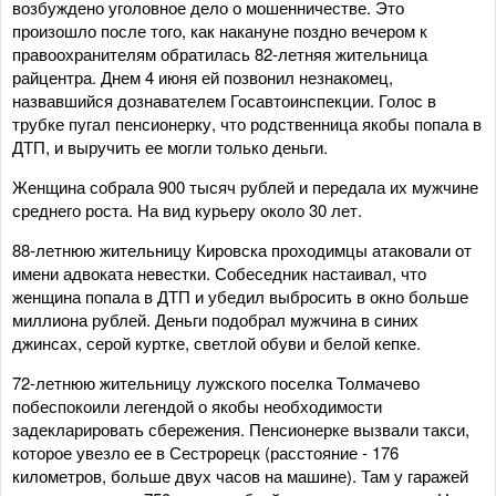
возбуждено уголовное дело о мошенничестве. Это
произошло после того, как накануне поздно вечером к
правоохранителям обратилась 82-летняя жительница
райцентра. Днем 4 июня ей позвонил незнакомец,
назвавшийся дознавателем Госавтоинспекции. Голос в
трубке пугал пенсионерку, что родственница якобы попала в
ДТП, и выручить ее могли только деньги.
Женщина собрала 900 тысяч рублей и передала их мужчине
среднего роста. На вид курьеру около 30 лет.
88-летнюю жительницу Кировска проходимцы атаковали от
имени адвоката невестки. Собеседник настаивал, что
женщина попала в ДТП и убедил выбросить в окно больше
миллиона рублей. Деньги подобрал мужчина в синих
джинсах, серой куртке, светлой обуви и белой кепке.
72-летнюю жительницу лужского поселка Толмачево
побеспокоили легендой о якобы необходимости
задекларировать сбережения. Пенсионерке вызвали такси,
которое увезло ее в Сестрорецк (расстояние - 176
километров, больше двух часов на машине). Там у гаражей