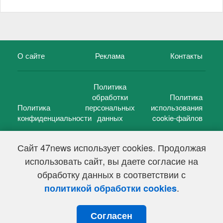
О сайте
Реклама
Контакты
Политика
обработки
Политика
Политика
персональных
использования
конфиденциальности
данных
cookie-файлов
Сайт 47news использует cookies. Продолжая
использовать сайт, вы даете согласие на
©
47 новостей (47 news)
2005 — 2026 г.
обработку данных в соответствии с
Свидетельство о регистрации СМИ Эл № ФС 77-39848, выдано
Федеральной службой по надзору в сфере связи,
.
политикой обработки cookies
информационных технологий и массовых коммуникаций
(Роскомнадзор) от 18 мая 2010г.
Согласен