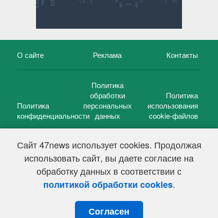
О сайте
Реклама
Контакты
Политика
обработки
Политика
Политика
персональных
использования
конфиденциальности
данных
cookie-файлов
Сайт 47news использует cookies. Продолжая
использовать сайт, вы даете согласие на
©
47 новостей (47 news)
2005 — 2026 г.
обработку данных в соответствии с
Свидетельство о регистрации СМИ Эл № ФС 77-39848, выдано
Федеральной службой по надзору в сфере связи,
.
политикой обработки cookies
информационных технологий и массовых коммуникаций
(Роскомнадзор) от 18 мая 2010г.
Согласен