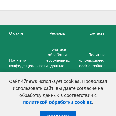
О сайте
Реклама
Контакты
Политика
обработки
Политика
Политика
персональных
использования
конфиденциальности
данных
cookie-файлов
Сайт 47news использует cookies. Продолжая
использовать сайт, вы даете согласие на
©
47 новостей (47 news)
2005 — 2026 г.
обработку данных в соответствии с
Свидетельство о регистрации СМИ Эл № ФС 77-39848, выдано
Федеральной службой по надзору в сфере связи,
.
политикой обработки cookies
информационных технологий и массовых коммуникаций
(Роскомнадзор) от 18 мая 2010г.