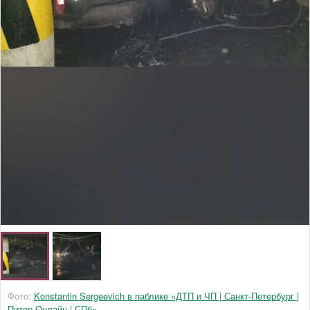
Фото:
Konstantin Sergeevich в паблике «ДТП и ЧП | Санкт-Петербург |
Питер Онлайн | СПб»