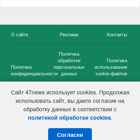
О сайте
Реклама
Контакты
Политика
обработки
Политика
Политика
персональных
использования
конфиденциальности
данных
cookie-файлов
Сайт 47news использует cookies. Продолжая
использовать сайт, вы даете согласие на
©
47 новостей (47 news)
2005 — 2026 г.
обработку данных в соответствии с
Свидетельство о регистрации СМИ Эл № ФС 77-39848, выдано
Федеральной службой по надзору в сфере связи,
.
политикой обработки cookies
информационных технологий и массовых коммуникаций
(Роскомнадзор) от 18 мая 2010г.
Согласен