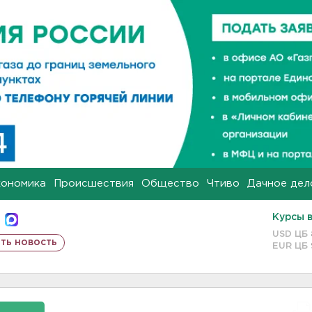
кономика
Происшествия
Общество
Чтиво
Дачное дел
Курсы 
USD ЦБ
ть новость
EUR ЦБ