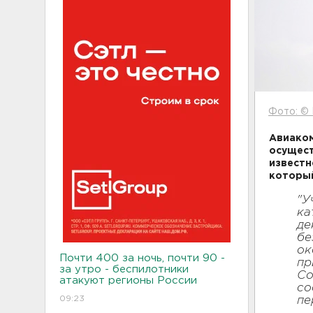
Фото: © 
Авиаком
осущест
известн
который
"У
ка
де
бе
ок
Почти 400 за ночь, почти 90 -
пр
за утро - беспилотники
Со
атакуют регионы России
со
09:23
пе