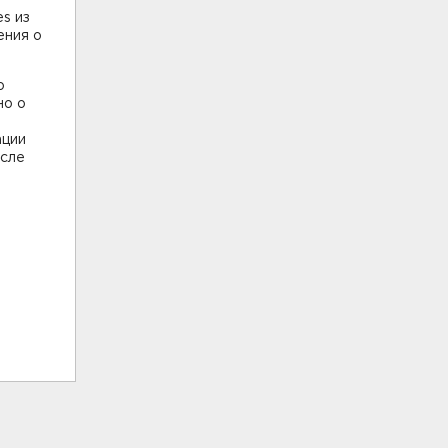
es из
ения о
о
но о
ации
осле