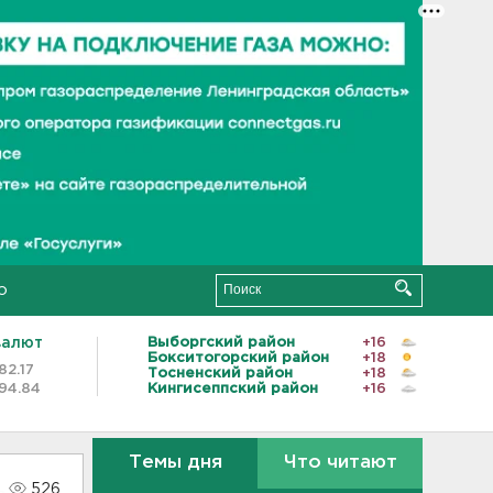
о
валют
Выборгский район
+16
Бокситогорский район
+18
82.17
Тосненский район
+18
94.84
Кингисеппский район
+16
Темы дня
Что читают
526