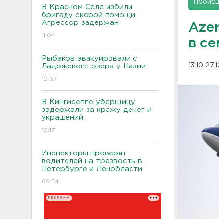
Проис
В Красном Селе избили
бригаду скорой помощи.
Агрессор задержан
Azer
11:04
в с
Рыбаков эвакуировали с
13:10 27.
Ладожского озера у Назии
10:37
В Кингисеппе уборщицу
задержали за кражу денег и
украшений
10:17
Инспекторы проверят
водителей на трезвость в
Петербурге и Ленобласти
09:54
РЕКЛАМА