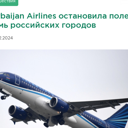
шествия
baijan Airlines остановила пол
емь российских городов
12.2024