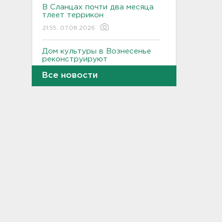
В Сланцах почти два месяца
тлеет террикон
21:55, 07.08.2026
Дом культуры в Вознесенье
реконструируют
21:34, 07.08.2026
Все новости
Новые лекарства могут
включить в список жизненно
необходимых в России
20:56, 07.08.2026
Жители Ленобласти могут
воспользоваться 110
цифровыми сервисами в МАХ
20:35, 07.08.2026
Тройняшек выписали из
Ленинградского
перинатального центра