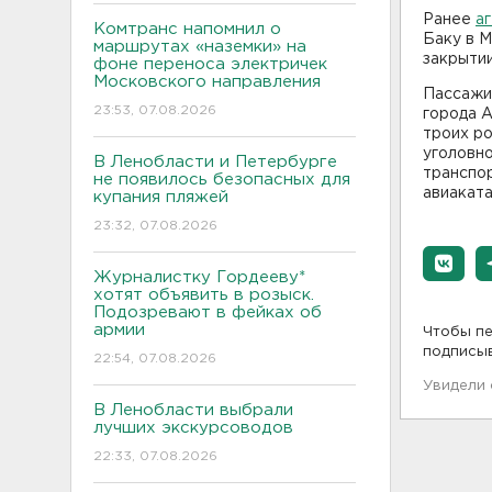
Ранее
а
Комтранс напомнил о
Баку в 
маршрутах «наземки» на
закрыти
фоне переноса электричек
Московского направления
Пассажи
23:53, 07.08.2026
города А
троих ро
уголовно
В Ленобласти и Петербурге
транспо
не появилось безопасных для
авиакат
купания пляжей
23:32, 07.08.2026
Журналистку Гордееву*
хотят объявить в розыск.
Подозревают в фейках об
армии
Чтобы пе
подписы
22:54, 07.08.2026
Увидели
В Ленобласти выбрали
лучших экскурсоводов
22:33, 07.08.2026