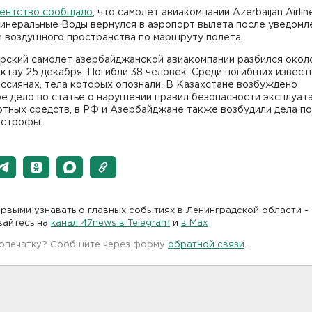
гентство сообщало
, что самолет авиакомпании Azerbaijan Airlin
Минеральные Воды вернулся в аэропорт вылета после уведомл
и воздушного пространства по маршруту полета.
рский самолет азербайджанской авиакомпании разбился окол
ктау 25 декабря. Погибли 38 человек. Среди погибших извест
ссиянах, тела которых опознали. В Казахстане возбуждено
е дело по статье о нарушении правил безопасности эксплуат
ртных средств, в РФ и Азербайджане также возбудили дела п
астрофы.
рвыми узнавать о главных событиях в Ленинградской области -
вайтесь на
канал 47news в Telegram
и
в Maх
 опечатку? Сообщите через форму
обратной связи
.