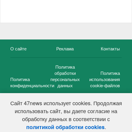
О сайте
Реклама
Контакты
Политика
обработки
Политика
Политика
персональных
использования
конфиденциальности
данных
cookie-файлов
Сайт 47news использует cookies. Продолжая
использовать сайт, вы даете согласие на
©
47 новостей (47 news)
2005 — 2026 г.
обработку данных в соответствии с
Свидетельство о регистрации СМИ Эл № ФС 77-39848, выдано
Федеральной службой по надзору в сфере связи,
.
политикой обработки cookies
информационных технологий и массовых коммуникаций