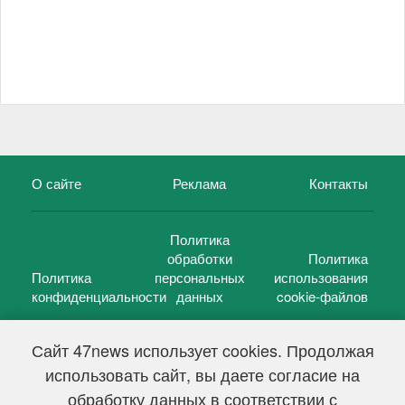
О сайте
Реклама
Контакты
Политика
обработки
Политика
Политика
персональных
использования
конфиденциальности
данных
cookie-файлов
Сайт 47news использует cookies. Продолжая
использовать сайт, вы даете согласие на
©
47 новостей (47 news)
2005 — 2026 г.
обработку данных в соответствии с
Свидетельство о регистрации СМИ Эл № ФС 77-39848, выдано