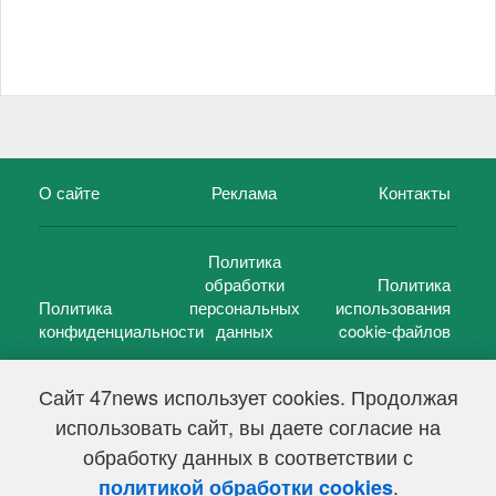
О сайте
Реклама
Контакты
Политика
обработки
Политика
Политика
персональных
использования
конфиденциальности
данных
cookie-файлов
Сайт 47news использует cookies. Продолжая
использовать сайт, вы даете согласие на
©
47 новостей (47 news)
2005 — 2026 г.
обработку данных в соответствии с
Свидетельство о регистрации СМИ Эл № ФС 77-39848, выдано
Федеральной службой по надзору в сфере связи,
.
политикой обработки cookies