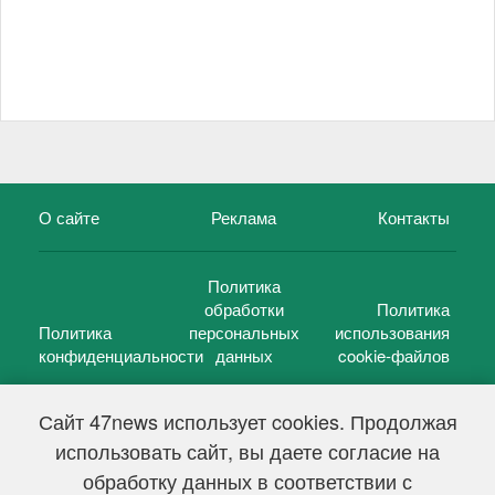
О сайте
Реклама
Контакты
Политика
обработки
Политика
Политика
персональных
использования
конфиденциальности
данных
cookie-файлов
Сайт 47news использует cookies. Продолжая
использовать сайт, вы даете согласие на
©
47 новостей (47 news)
2005 — 2026 г.
обработку данных в соответствии с
Свидетельство о регистрации СМИ Эл № ФС 77-39848, выдано