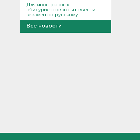
Для иностранных
абитуриентов хотят ввести
экзамен по русскому
18:49, 06.08.2026
Все новости
Смертельное ДТП
произошло на КАД у Низино
18:23, 06.08.2026
Наезд моторной лодки на
матрас с детьми в
Ленобласти стал уголовным
делом
18:22, 06.08.2026
Фермеры в Ленобласти
смогут получить до 8 млн
рублей на развитие
хозяйства
18:07, 06.08.2026