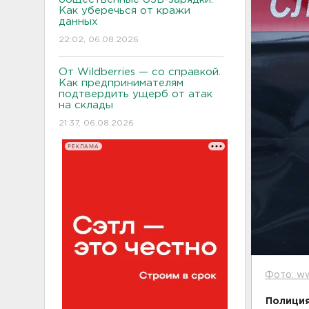
Как уберечься от кражи
данных
22:02, 06.08.2026
От Wildberries — со справкой.
Как предпринимателям
подтвердить ущерб от атак
на склады
21:37, 06.08.2026
РЕКЛАМА
Фото: ww
Полиция