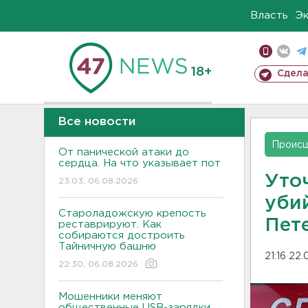
Власть
Э
18+
Сдела
Все новости
Проис
От панической атаки до
сердца. На что указывает пот
Уто
23:03, 06.08.2026
убий
Староладожскую крепость
Пет
реставрируют. Как
собираются достроить
Тайничную башню
21:16 22
22:30, 06.08.2026
Мошенники меняют
общественные USB-зарядки.