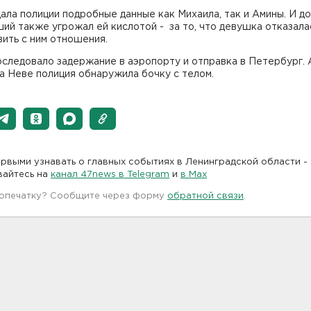
ала полиции подробные данные как Михаила, так и Амины. И до
ий также угрожал ей кислотой - за то, что девушка отказала
ить с ним отношения.
следовало задержание в аэропорту и отправка в Петербург. 
а Неве полиция обнаружила бочку с телом.
рвыми узнавать о главных событиях в Ленинградской области -
вайтесь на
канал 47news в Telegram
и
в Maх
 опечатку? Сообщите через форму
обратной связи
.