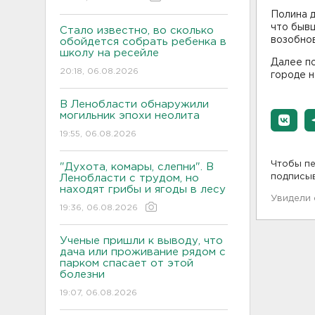
Полина д
что бывш
Стало известно, во сколько
возобнов
обойдется собрать ребенка в
школу на ресейле
Далее по
20:18, 06.08.2026
городе н
В Ленобласти обнаружили
могильник эпохи неолита
19:55, 06.08.2026
Чтобы пе
"Духота, комары, слепни". В
подписы
Ленобласти с трудом, но
находят грибы и ягоды в лесу
Увидели
19:36, 06.08.2026
Ученые пришли к выводу, что
дача или проживание рядом с
парком спасает от этой
болезни
19:07, 06.08.2026