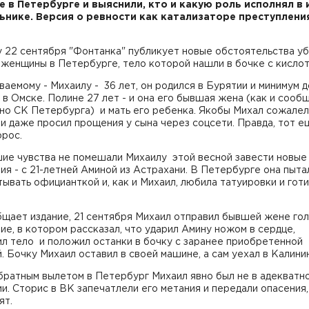
е в Петербурге и выяснили, кто и какую роль исполнял в 
ьнике. Версия о ревности как катализаторе преступлени
 22 сентября "Фонтанка" публикует новые обстоятельства у
женщины в Петербурге, тело которой нашли в бочке с кислот
аемому - Михаилу - 36 лет, он родился в Бурятии и минимум д
 в Омске. Полине 27 лет - и она его бывшая жена (как и сооб
но СК Петербурга) и мать его ребенка. Якобы Михал сожалел
и даже просил прощения у сына через соцсети. Правда, тот е
орос.
шие чувства не помешали Михаилу этой весной завести новые
я - с 21-летней Аминой из Астрахани. В Петербурге она пыта
ывать официанткой и, как и Михаил, любила татуировки и гот
бщает издание, 21 сентября Михаил отправил бывшей жене го
е, в котором рассказал, что ударил Амину ножом в сердце,
л тело и положил останки в бочку с заранее приобретенной
. Бочку Михаил оставил в своей машине, а сам уехал в Калини
братным вылетом в Петербург Михаил явно был не в адекватн
и. Сторис в ВК запечатлели его метания и передали опасения,
ят.