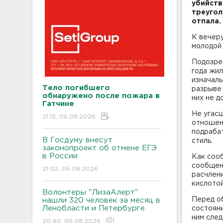
убийств
треугол
отпала.
К
вечеру
молодой 
Подозрев
года жил
изначаль
Тело погибшего
разрыве 
обнаружено после пожара в
них не д
Гатчине
Не угас
21:12, 06.08.2026
отношени
подрабат
В Госдуму внесут
стиль.
законопроект об отмене ЕГЭ
в России
Как соо
сообщени
21:02, 06.08.2026
расчлени
кислотой
Волонтеры "ЛизаАлерт"
Перед о
нашли 320 человек за месяц в
Ленобласти и Петербурге
состояни
ним след
20:40, 06.08.2026