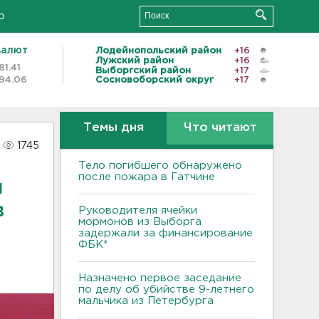
о
валют
Лодейнопольский район
+16
Лужский район
+16
81.41
Выборгский район
+17
94.06
Сосновоборский округ
+17
Темы дня
Что читают
1745
Тело погибшего обнаружено
после пожара в Гатчине
я
в
Руководителя ячейки
мормонов из Выборга
задержали за финансирование
ФБК*
Назначено первое заседание
по делу об убийстве 9-летнего
мальчика из Петербурга