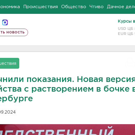
кономика
Происшествия
Общество
Чтиво
Дачное дел
Курсы 
USD ЦБ
ть новость
EUR ЦБ
шествия
чнили показания. Новая верси
ства с растворением в бочке 
ербурге
.09.2024