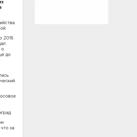
их
я
бийства
ой.
о 2016
щал
 о
ще до
лась
ический
лосовое
нград.
ом
 что за