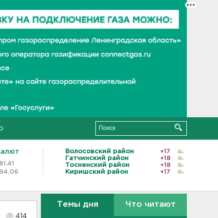
о
валют
Волосовский район
+17
Гатчинский район
+18
81.41
Тосненский район
+18
94.06
Киришский район
+17
Темы дня
Что читают
414