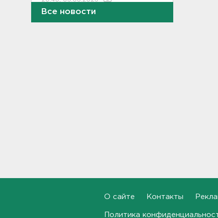
Все новости
Стало известно, во сколько
обойдется собрать ребенка в
школу на ресейле
20:18, 06.08.2026
В Ленобласти обнаружили
могильник эпохи неолита
19:55, 06.08.2026
"Духота, комары, слепни". В
Ленобласти с трудом, но
находят грибы и ягоды в лесу
19:36, 06.08.2026
Ученые пришли к выводу, что
дача или проживание рядом с
парком спасает от этой
болезни
О сайте
Контакты
Рекла
19:07, 06.08.2026
Политика конфиденциальнос