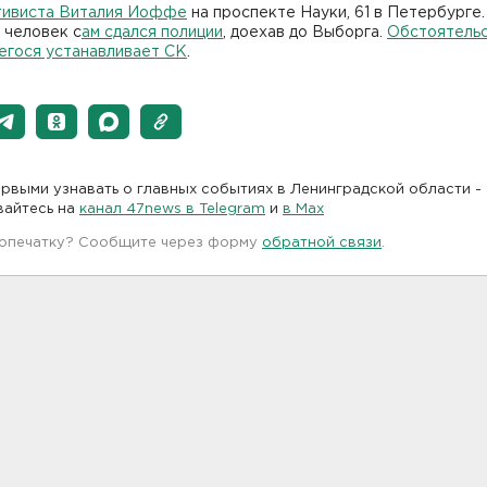
тивиста Виталия Иоффе
на проспекте Науки, 61 в Петербурге.
 человек с
ам сдался полиции
, доехав до Выборга.
Обстоятель
егося устанавливает СК
.
рвыми узнавать о главных событиях в Ленинградской области -
вайтесь на
канал 47news в Telegram
и
в Maх
 опечатку? Сообщите через форму
обратной связи
.