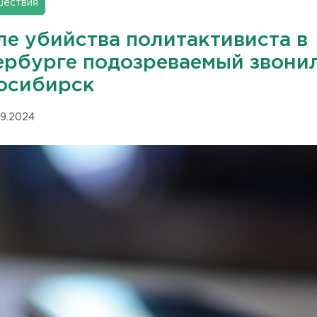
шествия
ле убийства политактивиста в
ербурге подозреваемый звонил
осибирск
09.2024