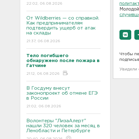
22:02, 06.08.2026
политак
Молодой
случивш
От Wildberries — со справкой.
Как предпринимателям
подтвердить ущерб от атак
на склады
21:37, 06.08.2026
Чтобы пе
Тело погибшего
подписы
обнаружено после пожара в
Гатчине
Увидели
21:12, 06.08.2026
В Госдуму внесут
законопроект об отмене ЕГЭ
в России
21:02, 06.08.2026
Волонтеры "ЛизаАлерт"
нашли 320 человек за месяц в
Ленобласти и Петербурге
20:40, 06.08.2026