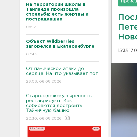
Проис
На территории школы в
Таиланде произошла
стрельба: есть жертвы и
Пос
пострадавшие
Пет
08:12
Нов
Объект Wildberries
загорелся в Екатеринбурге
15:33 17.
07:43
От панической атаки до
сердца. На что указывает пот
23:03, 06.08.2026
Староладожскую крепость
реставрируют. Как
собираются достроить
Тайничную башню
22:30, 06.08.2026
РЕКЛАМА