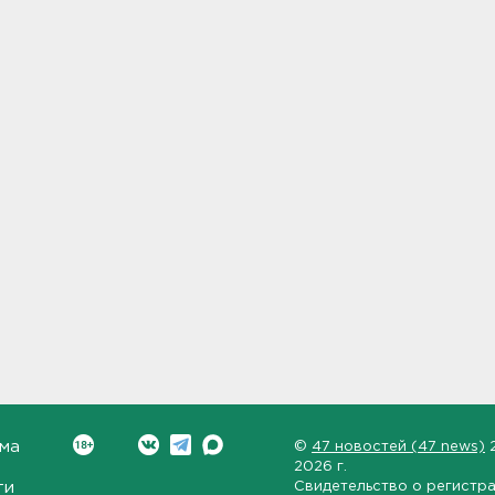
ма
©
47 новостей (47 news)
2026 г.
ти
Свидетельство о регистр