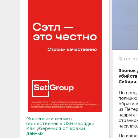
Фото: px
Звонок 
убийств
Сибири
По предв
полицию
обратилс
из Петер
надругат
Мошенники меняют
странном
общественные USB-зарядки.
насилию
Как уберечься от кражи
данных
По инфо