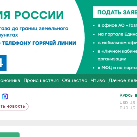
кономика
Происшествия
Общество
Чтиво
Дачное дел
Курсы 
USD ЦБ
ть новость
EUR ЦБ