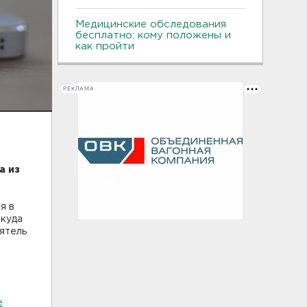
Медицинские обследования
бесплатно: кому положены и
как пройти
РЕКЛАМА
а из
я в
 куда
иятель
и
е