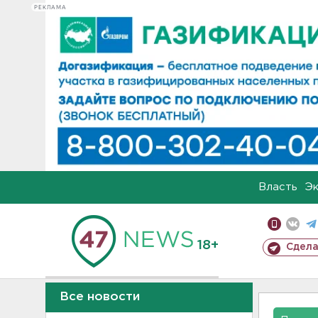
РЕКЛАМА
Власть
Э
18+
Сдела
Все новости