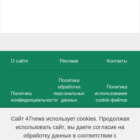
О сайте
Реклама
Контакты
Политика
обработки
Политика
Политика
персональных
использования
конфиденциальности
данных
cookie-файлов
Сайт 47news использует cookies. Продолжая
использовать сайт, вы даете согласие на
©
47 новостей (47 news)
2005 — 2026 г.
обработку данных в соответствии с
Свидетельство о регистрации СМИ Эл № ФС 77-39848, выдано