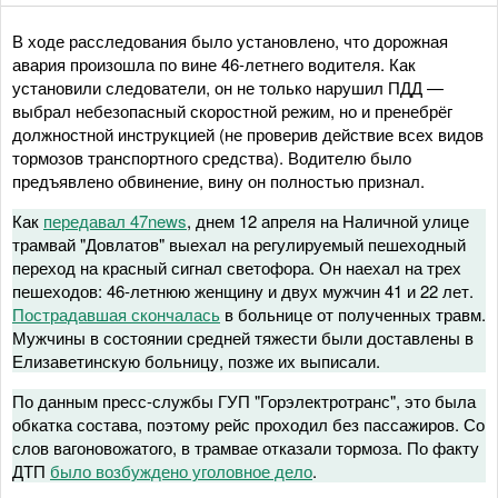
В ходе расследования было установлено, что дорожная
авария произошла по вине 46-летнего водителя. Как
установили следователи, он не только нарушил ПДД —
выбрал небезопасный скоростной режим, но и пренебрёг
должностной инструкцией (не проверив действие всех видов
тормозов транспортного средства). Водителю было
предъявлено обвинение, вину он полностью признал.
Как
передавал 47news
, днем 12 апреля на Наличной улице
трамвай "Довлатов" выехал на регулируемый пешеходный
переход на красный сигнал светофора. Он наехал на трех
пешеходов: 46-летнюю женщину и двух мужчин 41 и 22 лет.
Пострадавшая скончалась
в больнице от полученных травм.
Мужчины в состоянии средней тяжести были доставлены в
Елизаветинскую больницу, позже их выписали.
По данным пресс-службы ГУП "Горэлектротранс", это была
обкатка состава, поэтому рейс проходил без пассажиров. Со
слов вагоновожатого, в трамвае отказали тормоза. По факту
ДТП
было возбуждено уголовное дело
.