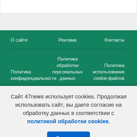
О сайте
Реклама
Контакты
Политика
обработки
Политика
Политика
персональных
использования
конфиденциальности
данных
cookie-файлов
Сайт 47news использует cookies. Продолжая
использовать сайт, вы даете согласие на
©
47 новостей (47 news)
2005 — 2026 г.
обработку данных в соответствии с
Свидетельство о регистрации СМИ Эл № ФС 77-39848, выдано
Федеральной службой по надзору в сфере связи,
.
политикой обработки cookies
информационных технологий и массовых коммуникаций
(Роскомнадзор) от 18 мая 2010г.