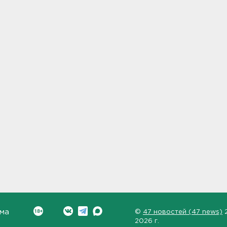
ма
©
47 новостей (47 news)
2026 г.