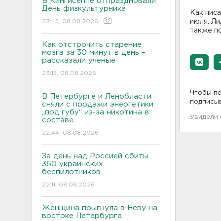
В Кингисеппе отпраздновали
День физкультурника
Как писа
23:45, 08.08.2026
июля. Ли
также п
Как отстрочить старение
мозга за 30 минут в день –
рассказали ученые
23:15, 08.08.2026
Чтобы пе
В Петербурге и Ленобласти
подписы
сняли с продажи энергетики
„под губу“ из-за никотина в
Увидели
составе
22:44, 08.08.2026
За день над Россией сбиты
360 украинских
беспилотников
22:11, 08.08.2026
Женщина прыгнула в Неву на
востоке Петербурга