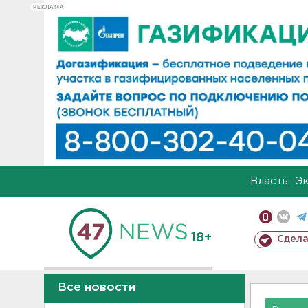
РЕКЛАМА
Власть
Э
18+
Сдела
Все новости