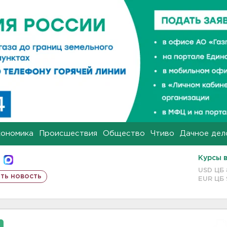
кономика
Происшествия
Общество
Чтиво
Дачное дел
Курсы 
USD ЦБ
ть новость
EUR ЦБ