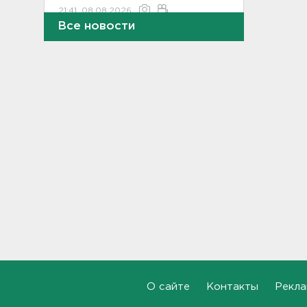
21:41, 08.08.2026
Все новости
В лобовом столкновении
автомобилей близ Киришей
пострадали дети
21:17, 08.08.2026
Петербургские мосты
окрасятся в цвета
Ленинградской Победы 9
августа
20:48, 08.08.2026
Молоку не место на дверце, а
бананам – внизу. Как
правильно заполнять
холодильник, объяснили
санврачи
20:16, 08.08.2026
О сайте
Контакты
Рекла
Обновленная аллея
императора Павла I