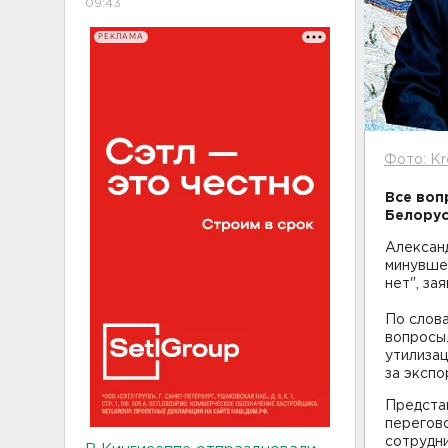
09:43
РЕКЛАМА
Фото: Kr
Все воп
Белорус
Алексан
минувше
нет", за
По слов
вопросы.
утилизац
за экспо
Предста
перегов
сотрудни