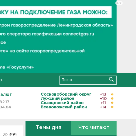
о
валют
Сосновоборский округ
+13
Лужский район
+10
82.17
Сланцевский район
+11
94.84
Всеволожский район
+14
Темы дня
Что читают
399