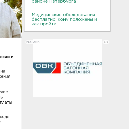
районе Петербурга
Медицинские обследования
бесплатно: кому положены и
как пройти
РЕКЛАМА
ссии и
 на
жения
ские
ь,
оплаты
 ходе
е