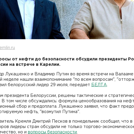
emlin.ru
росы от нефти до безопасности обсудили президенты Ро
сии на встрече в Карелии.
др Лукашенко и Владимир Путин во время встречи на Валааме
й неделе нашли взаимопонимание "по всем вопросам", "оттор
явил белорусский лидер 29 июля, передает
БЕЛТА
.
ам президента Белоруссии, решены тактические и стратегиче
 В том числе обсуждались: формула ценообразования на нефт
ионный сбор и предоплата. Лукашенко заявил, что факт пред
ртируемую нефть, "возмутил Путина".
витель Кремля Дмитрий Песков в понедельник сообщил, что в
оров лидеры стран обсудили не только торгово-экономическо
чество, но и
вопросы безопасности
.