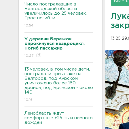
Власть
Число постралавших в
Белгородской области
увеличилось до 25 человек.
Лук
Трое погибли
зак
10:54
13:25 29
У деревни Бережок
опрокинулся квадроцикл.
Погиб пассажир
10:27
13 человек. в том числе дети,
пострадали при атаке на
Белгород, под Курском
уничтожено более 150
дронов, под Брянском - около
140
10:16
Ленобласть ждут
комфортные +25-ть и немного
дождей