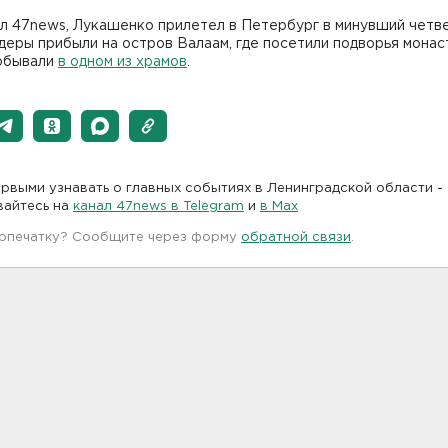
л 47news, Лукашенко прилетел в Петербург в минувший четве
деры прибыли на остров Валаам, где посетили подворья монас
обывали
в одном из храмов
.
рвыми узнавать о главных событиях в Ленинградской области -
вайтесь на
канал 47news в Telegram
и
в Maх
 опечатку? Сообщите через форму
обратной связи
.