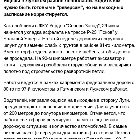
Ящеры в Лужском районе Ленобласти. Водителям
нужно быть готовым к "реверсам", но на выходных
расписание корректируется.
Как сообщили в ФКУ Упрдор "Северо-Запад", 29 июня
начнется укладка асфальта на трассе Р-23 "Псков" у
Большой Ящеры. На этой неделе дорожники погружают
шпунт для замены слабых грунтов в районе 81-го километра.
Вместо торфа здесь уложат песок и щебень, чтобы дорога
не проседала. На 90-м километре работает экскаватор и
катки – дорожники разобрали старую обочину и расширяют
полотно под строительство разворотной петли.
Работы ведутся в рамках капремонта федеральной дороги с
80-го по 97-й километры в Гатчинском и Лужском районах.
Водителей, направляющихся на выходные в сторону Луги,
предупреждают о реверсивном движении. Длина участков –
от 200 метров до полутора километров. Отмечается, что
работу светофоров регулируют - на месте оценивают
дорожную ситуацию и количество автомобилей. В самые
пиковые часы (с середины дня пятницы) в сторону Пскова
поток пропускают 50 минут, в сторону Петербурга – 20. В