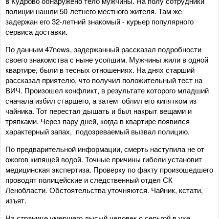
в Кудрово обнаружено тело мужчины. На полу сотрудники
полиции нашли 50-летнего местного жителя. Там же
задержан его 32-летний знакомый - курьер популярного
сервиса доставки.
По данным 47news, задержанный рассказал подробности
своего знакомства с ныне усопшим. Мужчины жили в одной
квартире, были в тесных отношениях. На днях старший
рассказал приятелю, что получил положительный тест на
ВИЧ. Произошел конфликт, в результате которого младший
сначала избил старшего, а затем облил его кипятком из
чайника. Тот перестал дышать и был накрыт вещами и
тряпками. Через пару дней, когда в квартире появился
характерный запах, подозреваемый вызвал полицию.
По предварительной информации, смерть наступила не от
ожогов кипящей водой. Точные причины гибели установит
медицинская экспертиза. Проверку по факту произошедшего
проводят полицейские и следственный отдел СК
Ленобласти. Обстоятельства уточняются. Чайник, кстати,
изъят.
На странице умершего лысый человек с серьгой в ухе