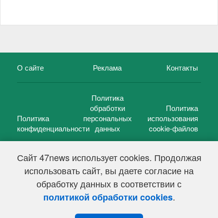
О сайте
Реклама
Контакты
Политика
обработки
Политика
Политика
персональных
использования
конфиденциальности
данных
cookie-файлов
Сайт 47news использует cookies. Продолжая
использовать сайт, вы даете согласие на
©
47 новостей (47 news)
2005 — 2026 г.
обработку данных в соответствии с
Свидетельство о регистрации СМИ Эл № ФС 77-39848, выдано
Федеральной службой по надзору в сфере связи,
.
политикой обработки cookies
информационных технологий и массовых коммуникаций
(Роскомнадзор) от 18 мая 2010г.