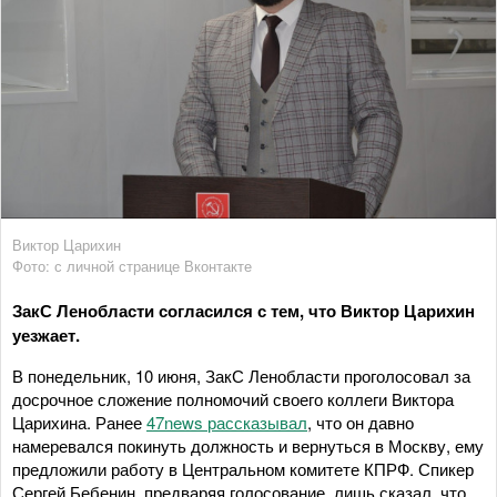
Виктор Царихин
Фото: с личной странице Вконтакте
ЗакС Ленобласти согласился с тем, что Виктор Царихин
уезжает.
В понедельник, 10 июня, ЗакС Ленобласти проголосовал за
досрочное сложение полномочий своего коллеги Виктора
Царихина. Ранее
47news рассказывал
, что он давно
намеревался покинуть должность и вернуться в Москву, ему
предложили работу в Центральном комитете КПРФ. Спикер
Сергей Бебенин, предваряя голосование, лишь сказал, что