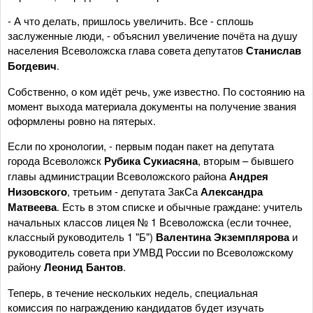
- А что делать, пришлось увеличить. Все - сплошь
заслуженные люди, - объяснил увеличение почёта на душу
населения Всеволожска глава совета депутатов
Станислав
Богдевич
.
Собственно, о ком идёт речь, уже известно. По состоянию на
момент выхода материала документы на получение звания
оформлены ровно на пятерых.
Если по хронологии, - первым подан пакет на депутата
города Всеволожск
Рубика Сукиасяна
, вторым – бывшего
главы администрации Всеволожского района
Андрея
Низовского
, третьим - депутата ЗакСа
Александра
Матвеева
. Есть в этом списке и обычные граждане: учитель
начальных классов лицея № 1 Всеволожска (если точнее,
классный руководитель 1 "Б")
Валентина Экземплярова
и
руководитель совета при УМВД России по Всеволожскому
району
Леонид Бантов
.
Теперь, в течение нескольких недель, специальная
комиссия по награждению кандидатов будет изучать