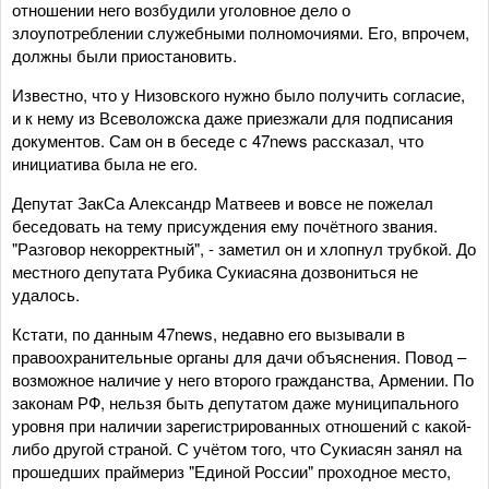
отношении него возбудили уголовное дело о
злоупотреблении служебными полномочиями. Его, впрочем,
должны были приостановить.
Известно, что у Низовского нужно было получить согласие,
и к нему из Всеволожска даже приезжали для подписания
документов. Сам он в беседе с 47news рассказал, что
инициатива была не его.
Депутат ЗакСа Александр Матвеев и вовсе не пожелал
беседовать на тему присуждения ему почётного звания.
"Разговор некорректный", - заметил он и хлопнул трубкой. До
местного депутата Рубика Сукиасяна дозвониться не
удалось.
Кстати, по данным 47news, недавно его вызывали в
правоохранительные органы для дачи объяснения. Повод –
возможное наличие у него второго гражданства, Армении. По
законам РФ, нельзя быть депутатом даже муниципального
уровня при наличии зарегистрированных отношений с какой-
либо другой страной. С учётом того, что Сукиасян занял на
прошедших праймериз "Единой России" проходное место,