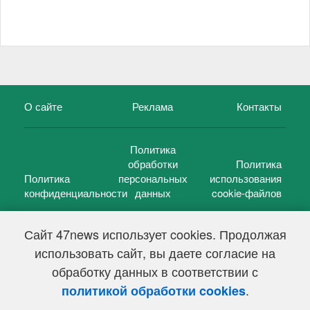
О сайте
Реклама
Контакты
Политика
обработки
Политика
Политика
персональных
использования
конфиденциальности
данных
cookie-файлов
Сайт 47news использует cookies. Продолжая
использовать сайт, вы даете согласие на
©
47 новостей (47 news)
2005 — 2026 г.
обработку данных в соответствии с
Свидетельство о регистрации СМИ Эл № ФС 77-39848, выдано
Федеральной службой по надзору в сфере связи,
.
политикой обработки cookies
информационных технологий и массовых коммуникаций
(Роскомнадзор) от 18 мая 2010г.