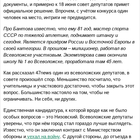
документы, и примерно к 18 июня совет депутатов примет
официальное решение. Впрочем, с учётом конкурса один
человек на место, интриги не предвидится.
Про Бантова известно, что ему 81 год, мастер спорта
СССР по тяжелой атлетике, поднимает штангу и
сегодня. Является призёром России и Восточной Европы в
своей категории. В прошлом – милиционер, работал во
Всеволожске участковым. Экземплярова сама окончила
школу № 1 во Всеволожске, проработала там 45 лет.
Как рассказал 47news один из всеволожских депутатов, в
совете произошёл спор. Меньшинство посчитало, что
учительницы и участкового достаточно, чтобы закрыть этот
вопрос. Большинство настояло на том, чтобы не
ограничивать. Ни себя, ни других.
Единственная кандидатура, к которой вроде как не было
особых вопросов – это Низовский. Всеволожские депутаты
уверены, что при нём город стал гораздо лучше выглядеть.
Известно, что он заключил контракт с Министерством
обороны и
уехал на войну
. С другой стороны, до отъезда в