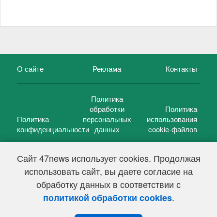
О сайте
Реклама
Контакты
Политика
обработки
Политика
Политика
персональных
использования
конфиденциальности
данных
cookie-файлов
Сайт 47news использует cookies. Продолжая
использовать сайт, вы даете согласие на
©
47 новостей (47 news)
2005 — 2026 г.
обработку данных в соответствии с
Свидетельство о регистрации СМИ Эл № ФС 77-39848, выдано
Федеральной службой по надзору в сфере связи,
.
политикой обработки cookies
информационных технологий и массовых коммуникаций
(Роскомнадзор) от 18 мая 2010г.