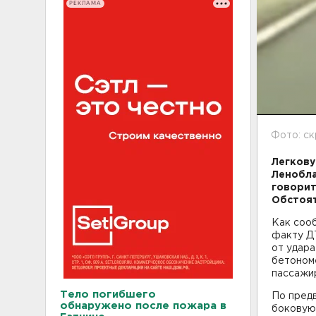
РЕКЛАМА
Фото: с
Легкову
Ленобла
говорит
Обстоя
Как сооб
факту ДТ
от удара
бетономе
пассажир
Тело погибшего
По предв
обнаружено после пожара в
боковую 