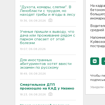
На кадра
"Духота, комары, слепни". В
бетоном
Ленобласти с трудом, но
большегр
находят грибы и ягоды в лесу
иномарки
19:36, 06.08.2026
Водитель
средней
Ученые пришли к выводу, что
дача или проживание рядом с
Напомни
парком спасает от этой
Куйвозов
болезни
пострада
19:07, 06.08.2026
Для иностранных
абитуриентов хотят ввести
экзамен по русскому
18:49, 06.08.2026
Чтобы пе
подписы
Смертельное ДТП
Увидели
произошло на КАД у Низино
18:23, 06.08.2026