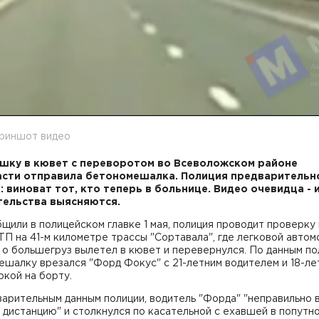
криншот видео
шку в кювет с переворотом во Всеволожском районе
сти отправила бетономешалка. Полиция предварительн
: виноват тот, кто теперь в больнице. Видео очевидца - 
тельства выясняются.
щили в полицейском главке 1 мая, полиция проводит проверку
П на 41-м километре трассы "Сортавала", где легковой автом
 о большегруз вылетел в кювет и перевернулся. По данным пол
шалку врезался "Форд Фокус" с 21-летним водителем и 18-ле
кой на борту.
арительным данным полиции, водитель "Форда" "неправильно 
дистанцию" и столкнулся по касательной с ехавшей в попутн