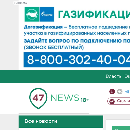
РЕКЛАМА
Власть
Э
18+
Сдела
Все новости