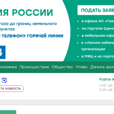
кономика
Происшествия
Общество
Чтиво
Дачное дел
Курсы 
USD ЦБ
ть новость
EUR ЦБ