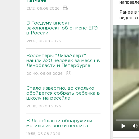
Гатчине
направл
21:12, 06.08.2026
Ранее в
видео эт
В Госдуму внесут
законопроект об отмене ЕГЭ
в России
21:02, 06.08.2026
Волонтеры "ЛизаАлерт"
нашли 320 человек за месяц в
Ленобласти и Петербурге
20:40, 06.08.2026
Стало известно, во сколько
обойдется собрать ребенка в
школу на ресейле
20:18, 06.08.2026
В Ленобласти обнаружили
могильник эпохи неолита
19:55, 06.08.2026