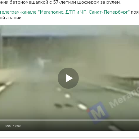
ении бетономешалкой с 57-летним шофером за рулем.
телеграм-канале "Мегаполис. ДТП и ЧП. Санкт-Петербург"
поя
ой аварии.
0:00
/ 0:00