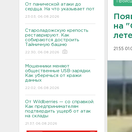
Проис
От панической атаки до
сердца. На что указывает пот
Поя
23:03, 06.08.2026
на "
Староладожскую крепость
лете
реставрируют. Как
собираются достроить
Тайничную башню
21:55 01
22:30, 06.08.2026
Мошенники меняют
общественные USB-зарядки.
Как уберечься от кражи
данных
22:02, 06.08.2026
От Wildberries — со справкой.
Как предпринимателям
подтвердить ущерб от атак
на склады
21:37, 06.08.2026