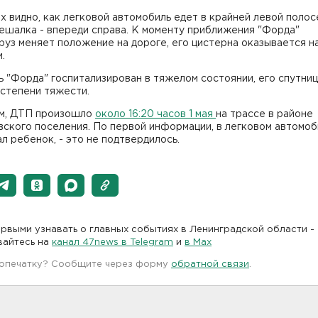
х видно, как легковой автомобиль едет в крайней левой полос
ешалка - впереди справа. К моменту приближения "Форда"
уз меняет положение на дороге, его цистерна оказывается н
.
 "Форда" госпитализирован в тяжелом состоянии, его спутница
 степени тяжести.
м, ДТП произошло
около 16:20 часов 1 мая
на трассе в районе
ского поселения. По первой информации, в легковом автомо
л ребенок, - это не подтвердилось.
рвыми узнавать о главных событиях в Ленинградской области -
вайтесь на
канал 47news в Telegram
и
в Maх
 опечатку? Сообщите через форму
обратной связи
.