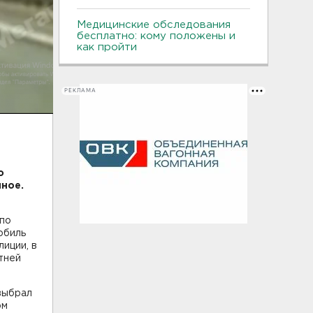
Медицинские обследования
бесплатно: кому положены и
как пройти
РЕКЛАМА
о
иное.
 по
обиль
иции, в
тней
выбрал
ом