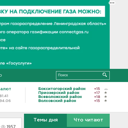
о
валют
Бокситогорский район
+15
Приозерский район
+17
81.41
Всеволожский район
+18
94.06
Волховский район
+15
Темы дня
Что читают
1957