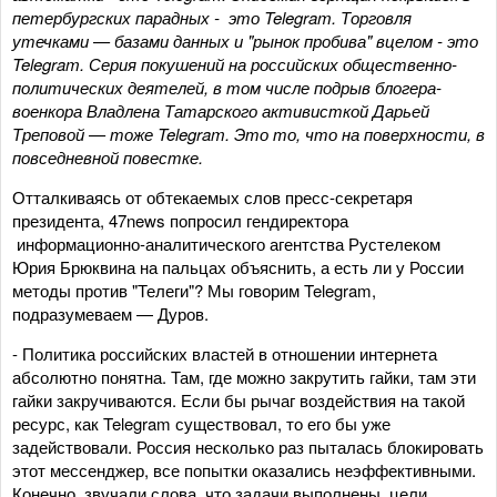
петербургских парадных - это Telegram. Торговля
утечками — базами данных и "рынок пробива" вцелом - это
Telegram. Серия покушений на российских общественно-
политических деятелей, в том числе подрыв блогера-
военкора Владлена Татарского активисткой Дарьей
Треповой — тоже Telegram. Это то, что на поверхности, в
повседневной повестке.
Отталкиваясь от обтекаемых слов пресс-секретаря
президента, 47news попросил гендиректора
информационно-аналитического агентства Рустелеком
Юрия Брюквина на пальцах объяснить, а есть ли у России
методы против "Телеги"? Мы говорим Telegram,
подразумеваем — Дуров.
- Политика российских властей в отношении интернета
абсолютно понятна. Там, где можно закрутить гайки, там эти
гайки закручиваются. Если бы рычаг воздействия на такой
ресурс, как Telegram существовал, то его бы уже
задействовали. Россия несколько раз пыталась блокировать
этот мессенджер, все попытки оказались неэффективными.
Конечно, звучали слова, что задачи выполнены, цели