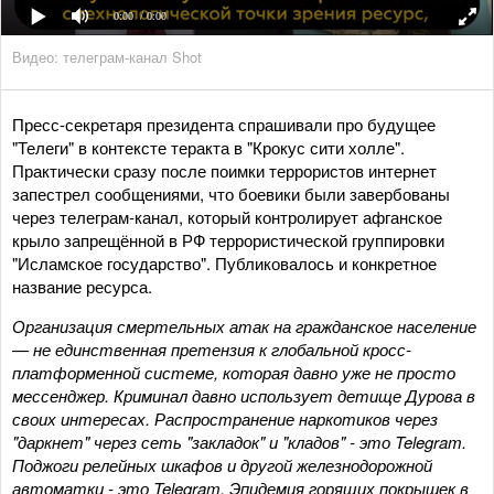
0:00
/ 0:00
Видео: телеграм-канал Shot
Пресс-секретаря президента спрашивали про будущее
"Телеги" в контексте теракта в "Крокус сити холле".
Практически сразу после поимки террористов интернет
запестрел сообщениями, что боевики были завербованы
через телеграм-канал, который контролирует афганское
крыло запрещённой в РФ террористической группировки
"Исламское государство". Публиковалось и конкретное
название ресурса.
Организация смертельных атак на гражданское население
— не единственная претензия к глобальной кросс-
платформенной системе, которая давно уже не просто
мессенджер. Криминал давно использует детище Дурова в
своих интересах. Распространение наркотиков через
"даркнет" через сеть "закладок" и "кладов" - это Telegram.
Поджоги релейных шкафов и другой железнодорожной
автоматки - это Telegram. Эпидемия горящих покрышек в