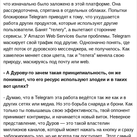
что изначально было заложено в этой платформе. Она
рассредоточена, спрятана в отдельных облаках. Попытки
блокировки Telegram приводят к тому, что ухудшается
работа других продуктов, которые используют другие
пользователи. Банят "телегу", а вылетают сторонние
сервисы. У Amazon Web Services были проблемы. Telegram
маскирует свой трафик под другие. Однозначно понять, где
идёт поток от дуровского мессенджера, не получилось. Как
хамелеон меняет свои цвета, так и "телега" меняла свою
природу, маскируясь под почту или web.
- А Дурову-то зачем такая принципиальность, он же
понимает, что его ресурс используют злодеи и в таких
вот целях?
- Думаю, что в Telegram эта работа ведётся так же как и в
других сетях или медиа. Но это борьба снаряда и брони. Как
только ты повышаешь свою эффективность, твой оппонент
принимает контрмеры, и начинается новый виток. Неверное
представление, что Дуров — это такой властелин
миллионов каналов, который может нажать на кнопку и сразу
заблокировать зло, но не всегда так поступает. Этот самый