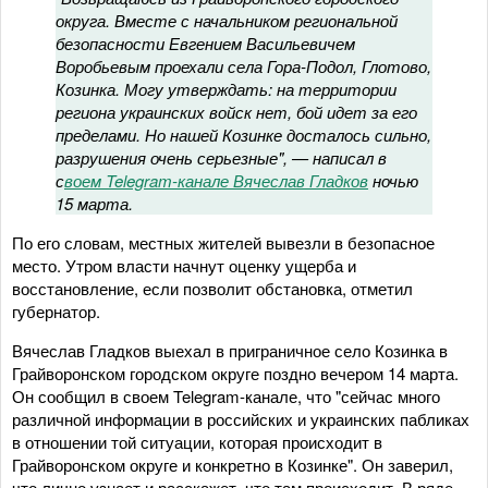
округа. Вместе с начальником региональной
безопасности Евгением Васильевичем
Воробьевым проехали села Гора-Подол, Глотово,
Козинка. Могу утверждать: на территории
региона украинских войск нет, бой идет за его
пределами. Но нашей Козинке досталось сильно,
разрушения очень серьезные", — написал в
с
воем Telegram-канале Вячеслав Гладков
ночью
15 марта.
По его словам, местных жителей вывезли в безопасное
место. Утром власти начнут оценку ущерба и
восстановление, если позволит обстановка, отметил
губернатор.
Вячеслав Гладков выехал в приграничное село Козинка в
Грайворонском городском округе поздно вечером 14 марта.
Он сообщил в своем Telegram-канале, что "сейчас много
различной информации в российских и украинских пабликах
в отношении той ситуации, которая происходит в
Грайворонском округе и конкретно в Козинке". Он заверил,
что лично узнает и расскажет, что там происходит. В ряде