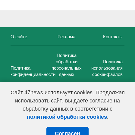
О сайте
Реклама
Контакты
Политика
обработки
Политика
Политика
персональных
использования
конфиденциальности
данных
cookie-файлов
Сайт 47news использует cookies. Продолжая
использовать сайт, вы даете согласие на
©
47 новостей (47 news)
2005 — 2026 г.
обработку данных в соответствии с
Свидетельство о регистрации СМИ Эл № ФС 77-39848, выдано
Федеральной службой по надзору в сфере связи,
.
политикой обработки cookies
информационных технологий и массовых коммуникаций
(Роскомнадзор) от 18 мая 2010г.
Согласен