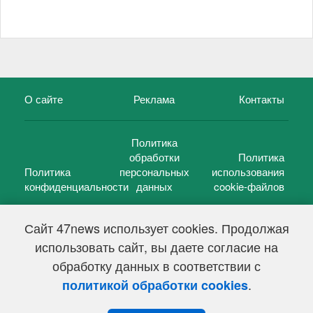
О сайте
Реклама
Контакты
Политика
обработки
Политика
Политика
персональных
использования
конфиденциальности
данных
cookie-файлов
Сайт 47news использует cookies. Продолжая
использовать сайт, вы даете согласие на
©
47 новостей (47 news)
2005 — 2026 г.
обработку данных в соответствии с
Свидетельство о регистрации СМИ Эл № ФС 77-39848, выдано
Федеральной службой по надзору в сфере связи,
.
политикой обработки cookies
информационных технологий и массовых коммуникаций
(Роскомнадзор) от 18 мая 2010г.