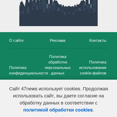
О сайте
Реклама
Контакты
Политика
обработки
Политика
Политика
персональных
использования
конфиденциальности
данных
cookie-файлов
Сайт 47news использует cookies. Продолжая
использовать сайт, вы даете согласие на
©
47 новостей (47 news)
2005 — 2026 г.
обработку данных в соответствии с
Свидетельство о регистрации СМИ Эл № ФС 77-39848, выдано
Федеральной службой по надзору в сфере связи,
.
политикой обработки cookies
информационных технологий и массовых коммуникаций
(Роскомнадзор) от 18 мая 2010г.