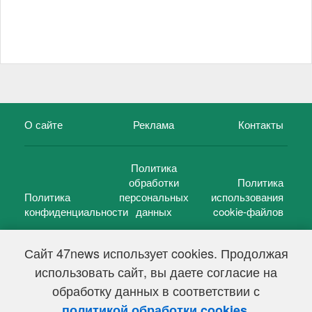
О сайте
Реклама
Контакты
Политика
обработки
Политика
Политика
персональных
использования
конфиденциальности
данных
cookie-файлов
Сайт 47news использует cookies. Продолжая
использовать сайт, вы даете согласие на
©
47 новостей (47 news)
2005 — 2026 г.
обработку данных в соответствии с
Свидетельство о регистрации СМИ Эл № ФС 77-39848, выдано
Федеральной службой по надзору в сфере связи,
.
политикой обработки cookies