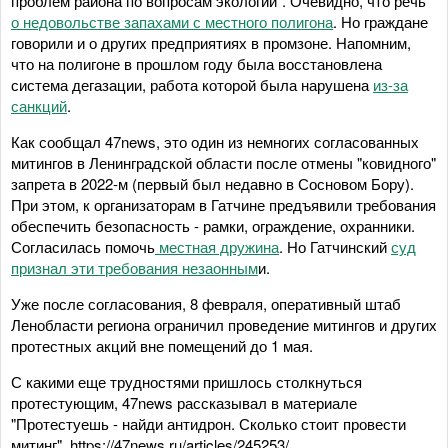
проблем района по вопросам экологии". Очевидно, что речь
о недовольстве запахами с местного полигона
. Но граждане
говорили и о других предприятиях в промзоне. Напомним,
что на полигоне в прошлом году была восстановлена
система дегазации, работа которой была нарушена
из-за
санкций
.
Как сообщал 47news, это один из немногих согласованных
митингов в Ленинградской области после отмены "ковидного"
запрета в 2022-м (первый был недавно в Сосновом Бору).
При этом, к организаторам в Гатчине предъявили требования
обеспечить безопасность - рамки, ограждение, охранники.
Согласилась помочь
местная дружина
. Но Гатчинский
суд
признал эти требования незаонным
и.
Уже после согласования, 8 февраля, оперативный штаб
Ленобласти региона ограничил проведение митингов и других
протестных акций вне помещений до 1 мая.
С какими еще трудностями пришлось столкнуться
протестующим, 47news рассказывал в материале
"Протестуешь - найди антидрон. Сколько стоит провести
митинг". https://47news.ru/articles/245253/