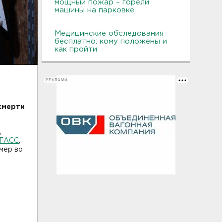
мощный пожар – горели
машины на парковке
Медицинские обследования
бесплатно: кому положены и
как пройти
РЕКЛАМА
смерти
,
 ТАСС
,
умер во