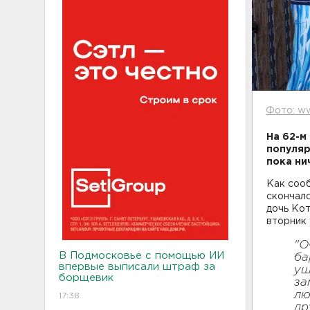
Фото: ww
На 62-м
популяр
пока ни
Как соо
скончал
дочь Кот
вторник 
"О
В Подмосковье с помощью ИИ
ба
впервые выписали штраф за
уш
борщевик
за
лю
17:38
др