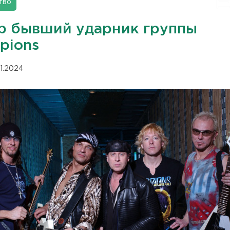
тво
р бывший ударник группы
pions
01.2024