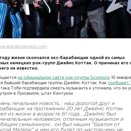
w.globallookpress.com
 году жизни скончался экс-барабанщик одной из самых
ных немецких рок-групп Джеймс Коттак. О причинах его 
чего не известно.
бщается
на официальном сайте рок-группы Scorpions
10 января
ся бывший барабанщик группы Джеймс Коттак. Как
сообщает
така Тоби подтвердила смерть музыканта и уточнила, что он 
утром в Луисвилле, штат Кентукки.
чень печальная новость... наш дорогой друг и
рабанщик на протяжении 20 лет Джеймс Коттак
ел из жизни в возрасте 61 года... Джеймс был
мечательным человеком, отличным музыкантом и
бящим семьянином… он был нашим "Братом от
угой Матери" и нам его будет по-настоящему не