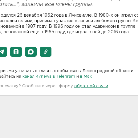
атать...", заявили все члены группы.
одился 26 декабря 1962 года в Луисвилле. В 1980-х он играл с
исполнителями, принимал участие в записи альбомов группы K
нованной в 1987 году. В 1996 году он стал ударником в группе
s, основанной еще в 1965 году, где играл в ней до 2016 года.
рвыми узнавать о главных событиях в Ленинградской области -
вайтесь на
канал 47news в Telegram
и
в Maх
 опечатку? Сообщите через форму
обратной связи
.