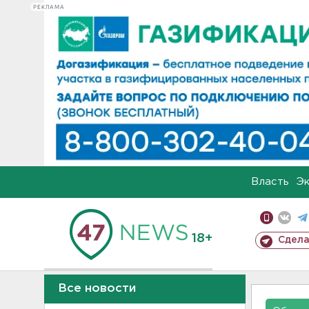
РЕКЛАМА
Власть
Э
18+
Сдела
Все новости