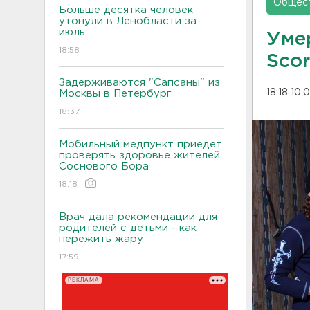
Общес
Больше десятка человек
утонули в Ленобласти за
июль
Уме
18:58
Scor
Задерживаются "Сапсаны" из
18:18 10.
Москвы в Петербург
18:37
Мобильный медпункт приедет
проверять здоровье жителей
Соснового Бора
18:18
Врач дала рекомендации для
родителей с детьми - как
пережить жару
17:59
РЕКЛАМА