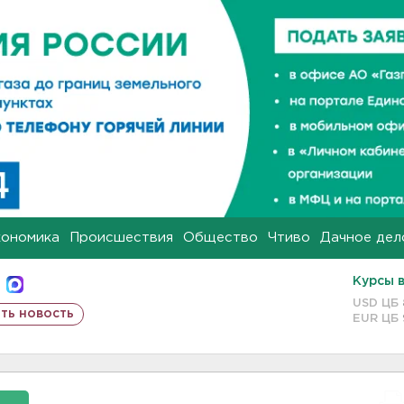
кономика
Происшествия
Общество
Чтиво
Дачное дел
Курсы 
USD ЦБ
ть новость
EUR ЦБ