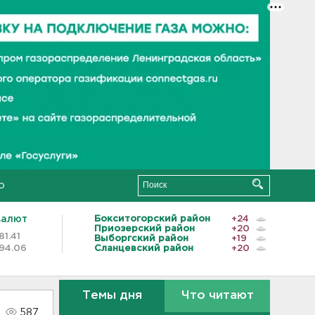
о
валют
Бокситогорский район
+24
Приозерский район
+20
81.41
Выборгский район
+19
94.06
Сланцевский район
+20
Темы дня
Что читают
587