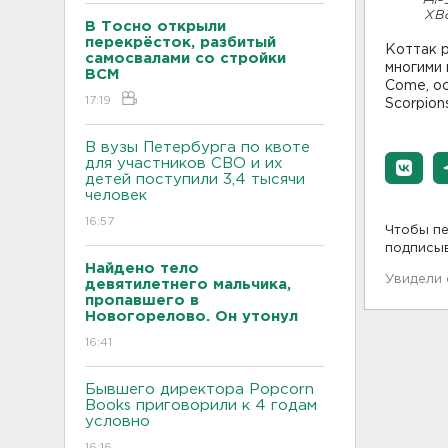
хв
В Тосно открыли
перекрёсток, разбитый
Коттак р
самосвалами со стройки
многими 
ВСМ
Come, ос
17:19
Scorpion
В вузы Петербурга по квоте
для участников СВО и их
детей поступили 3,4 тысячи
человек
16:57
Чтобы пе
подписы
Найдено тело
Увидели
девятилетнего мальчика,
пропавшего в
Новогорелово. Он утонул
16:41
Бывшего директора Popcorn
Books приговорили к 4 годам
условно
16:16