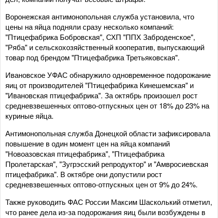
Воронежская антимонопольная служба установила, что
цены на яйца подняли сразу несколько компаний:
"Птицефабрика Бобровская", СХП "ППХ Заброденское",
"Ряба" и сельскохозяйственный кооператив, выпускающий
товар под брендом "Птицефабрика Третьяковская".
Ивановское УФАС обнаружило одновременное подорожание
яиц от производителей "Птицефабрика Кинешемская" и
"Ивановская птицефабрика". За октябрь произошел рост
средневзвешенных оптово-отпускных цен от 18% до 23% на
куриные яйца.
Антимонопольная служба Донецкой области зафиксировала
повышение в один момент цен на яйца компаний
"Новоазовская птицефабрика", "Птицефабрика
Пролетарская", "Зугрэсский репродуктор" и "Амвросиевская
птицефабрика". В октябре они допустили рост
средневзвешенных оптово-отпускных цен от 9% до 24%.
Также руководить ФАС России Максим Шасколький отметил,
что ранее дела из-за подорожания яиц были возбуждены в