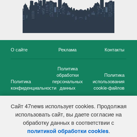
О сайте
Реклама
Контакты
Политика
обработки
Политика
Политика
персональных
использования
конфиденциальности
данных
cookie-файлов
Сайт 47news использует cookies. Продолжая
использовать сайт, вы даете согласие на
©
47 новостей (47 news)
2005 — 2026 г.
обработку данных в соответствии с
Свидетельство о регистрации СМИ Эл № ФС 77-39848, выдано
Федеральной службой по надзору в сфере связи,
.
политикой обработки cookies
информационных технологий и массовых коммуникаций