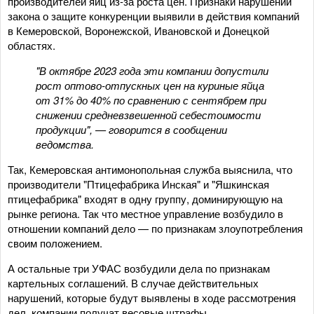
производителей яиц из-за роста цен. Признаки нарушений
закона о защите конкуренции выявили в действия компаний
в Кемеровской, Воронежской, Ивановской и Донецкой
областях.
"В октябре 2023 года эти компании допустили
рост оптово-отпускных цен на куриные яйца
от 31% до 40% по сравнению с сентябрем при
снижении средневзвешенной себестоимости
продукции", — говорится в сообщении
ведомства.
Так, Кемеровская антимонопольная служба выяснила, что
производители "Птицефабрика Инская" и "Яшкинская
птицефабрика" входят в одну группу, доминирующую на
рынке региона. Так что местное управление возбудило в
отношении компаний дело — по признакам злоупотребления
своим положением.
А остальные три УФАС возбудили дела по признакам
картельных соглашений. В случае действительных
нарушений, которые будут выявлены в ходе рассмотрения
дел, компании получат весовые штрафы.