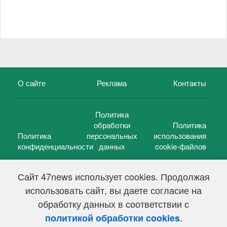
О сайте
Реклама
Контакты
Политика
обработки
Политика
Политика
персональных
использования
конфиденциальности
данных
cookie-файлов
Сайт 47news использует cookies. Продолжая
использовать сайт, вы даете согласие на
©
47 новостей (47 news)
2005 — 2026 г.
обработку данных в соответствии с
Свидетельство о регистрации СМИ Эл № ФС 77-39848, выдано
Федеральной службой по надзору в сфере связи,
.
политикой обработки cookies
информационных технологий и массовых коммуникаций